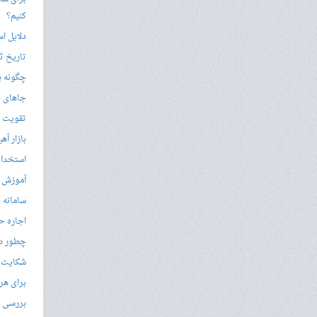
کنیم؟
دلایل ا
تاریخ ثب
چگونه ی
جاهای د
تقویت زب
بازار آ
استخدام
آموزش م
سامانه ن
اجاره ح
چطور در
شکایت از 
برای هر
بررسی با