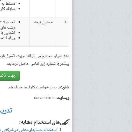
مسلط به ن
سابقه کار
۵
مسئول بیمه
تحصیلات: 
رشته‌های 
آشنایی با
روابط عمو
متقاضیان محترم می توانند جهت تکمیل فرم 
بیشتر با شماره زیر تماس حاصل فرمایند.
جهت تکمی
تلفن:
بنا به درخواست کارفرما حذف شد
وبسایت:
danaclinic.ir
تدری
آگهی‌های استخدام مشابه:
استخدام حسابدار،منشی در شرکتی م