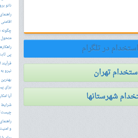
نانو برو
راهنمای 
اقامتی 
متحول م
استخدام در تلگرام
راهکارها
پی ثابت
فرآیند ا
استخدام تهران
نیرو به
بهترین 
برای پید
خدام شهرستانها
آیا امکا
شرایط ا
چیست؟
راهنمای
و امنیت
برای شار