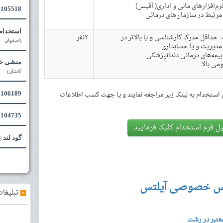
رم‌افزارهای مالی و اداری( آفیس)
105518 - آشکار ساز الکتریسیته ساکن /
 مرتبط در سازمان‌های درمانی
استخدام 
حداقل مدرک کارشناسی و یا بالاتر در
۲نفر
(اصفهان - 
مدیریت و یا حسابداری
 بیمه‌های درمانی دندانپزشکی
می بالا
منشی خا
کاشان)
استخدام به لینک زیر مراجعه نمایند و یا جهت کسب اطلاعات
106109 - ریمیکس آهنگ
104735 - لاتکس
ل فرم استخدام کلیک فرمایید
گود لند
 )
س خصوصی آیلتس
»
تبلیغات
عتبر در رشت