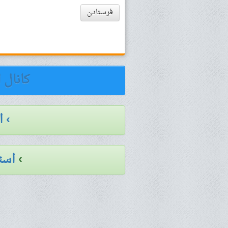
فرستادن
کانال 
› 
›
است