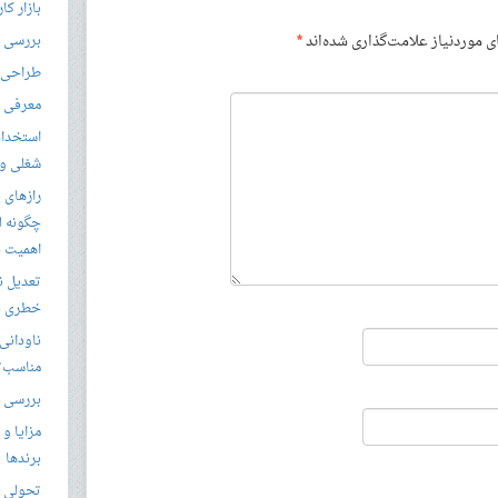
بازار کا
موردنیاز علامت‌گذاری شده‌اند
*
بررسی ال
طراحی س
معرفی م
استخدام
شغلی و مق
رازهای 
چگونه ل
اهمیت د
تعدیل ن
خطری بر
ناودانی 
مناسب‌ت
بررسی ک
مزایا و 
برندها
تحولی نو