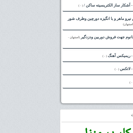
( - )
نیرو ماهر و با انگیزه دورچین وظرف شور
اصفهان)
نوم جهت فروش دوربین ودزدگیر
(اصفهان -
( - )
( - )
( -