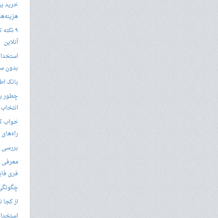
خرید بی
هزینه‌ها در
۹ نکته 
آنلاین
استخدام
بدون سا
بانک اط
چطور یک
انتخاب 
خواب کا
راه‌های
بررسی ویژگی های
معرفی ب
فری فای
چگونگی 
از کجا ن
استخدام 