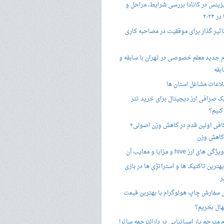
زینس در کانادا بررسی شرایط، مراحل و
 ۲۰۲۴
تاثیر گذار برای موفقیت در مصاحبه کاری
 جدید معلم خصوصی در تهران با سابقه و
بقه
لاعات مشاغل استان ها
 صرافی ارز دیجیتال برای خرید تتر
کنیم؟
فی اولین قدم در کاهش وزن اصولی+
 کاهش وزن
 ارز hive و مزایا و معایب آن
هترین تاکتیک ها و استراتژی ها در بازی
ر
سفارش چاپ هولوگرام با بهترین قیمت
هال بخریم؟
مترجم یار اسپانیایی در دارالترجمه ساترا