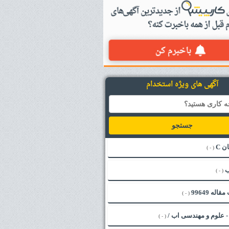
آگهی های ویژه استخدام
جستجو
ن C
( - )
ب
( - )
له 99649
( - )
( - )