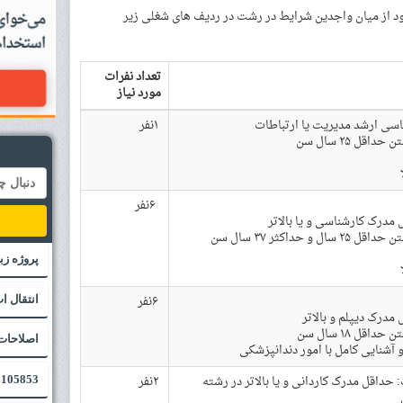
ود از میان واجدین شرایط در رشت در ردیف های شغلی زیر
تعداد نفرات
مورد نیاز
سی ارشد مدیریت یا ارتباطات
۱نفر
قل ۲۵ سال سن
۶نفر
درک کارشناسی و یا بالاتر
و حداکثر ۳۷ سال سن
پروژه زبا
۶نفر
انتقال ا
درک دیپلم و بالاتر
قل ۱۸ سال سن
اصلاحات مقا
و آشنایی کامل با امور دندانپزشکی
حداقل مدرک کاردانی و یا بالاتر در رشته‌
۲نفر
105853 - علوم و مهندسی اب /