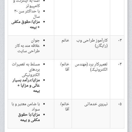
آشنا به اینترنت و
کامپیوتر
با حداکثر سن ۳۰
سال
مزایا:حقوق مکفی
+ بیمه
۰۳
کارآموز طراحی وب
خانم
جوان
(رایگان)
علاقه مند به کار
طراحی سایت
۰۴
تعمیرکار برد (مهندس
خانم/
مسلط به تعمیرات
الکترونیک)
آقا
بردهای
الکترونیکی
مزایا:درآمد بسیار
عالی و مزایا +
بیمه
۰۵
نیروی خدماتی
خانم/
با ضامن معتبر و با
آقا
سواد
مزایا:با حقوق
مکفی و بیمه