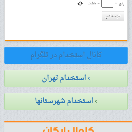
پنج
+
=
هشت
فرستادن
کانال استخدام در تلگرام
› استخدام تهران
›
استخدام شهرستانها