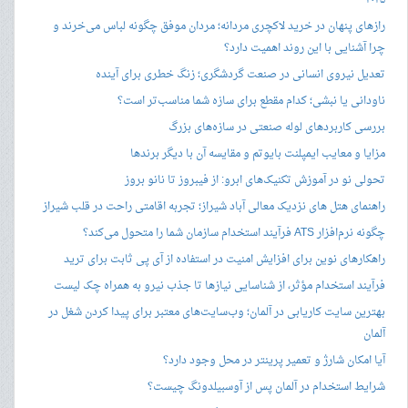
۲۰۲۵
رازهای پنهان در خرید لاکچری مردانه؛ مردان موفق چگونه لباس می‌خرند و
چرا آشنایی با این روند اهمیت دارد؟
تعدیل نیروی انسانی در صنعت گردشگری؛ زنگ خطری برای آینده
ناودانی یا نبشی؛ کدام مقطع برای سازه شما مناسب‌تر است؟
بررسی کاربردهای لوله صنعتی در سازه‌های بزرگ
مزایا و معایب ایمپلنت بایوتم و مقایسه آن با دیگر برندها
تحولی نو در آموزش تکنیک‌های ابرو: از فیبروز تا نانو بروز
راهنمای هتل های نزدیک معالی آباد شیراز؛ تجربه اقامتی راحت در قلب شیراز
چگونه نرم‌افزار ATS فرآیند استخدام سازمان شما را متحول می‌کند؟
راهکارهای نوین برای افزایش امنیت در استفاده از آی پی ثابت برای ترید
فرآیند استخدام مؤثر، از شناسایی نیازها تا جذب نیرو به همراه چک لیست
بهترین سایت کاریابی در آلمان؛ وب‌سایت‌های معتبر برای پیدا کردن شغل در
آلمان
آیا امکان شارژ و تعمیر پرینتر در محل وجود دارد؟
شرایط استخدام در آلمان پس از آوسبیلدونگ چیست؟