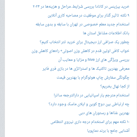
خرید بیزینس در کانادا بررسی شرایط، مراحل و هزینه‌ها در ۲۰۲۴
۹ نکته تاثیر گذار برای موفقیت در مصاحبه کاری آنلاین
استخدام جدید معلم خصوصی در تهران با سابقه و بدون سابقه
بانک اطلاعات مشاغل استان ها
چطور یک صرافی ارز دیجیتال برای خرید تتر انتخاب کنیم؟
خواب کافی اولین قدم در کاهش وزن اصولی+ راه‌های کاهش وزن
بررسی ویژگی های ارز hive و مزایا و معایب آن
معرفی بهترین تاکتیک ها و استراتژی ها در بازی فری فایر
چگونگی سفارش چاپ هولوگرام با بهترین قیمت
از کجا نهال بخریم؟
استخدام مترجم یار اسپانیایی در دارالترجمه ساترا
چه ارتباطی بین دوج کوین و ایلان ماسک وجود دارد؟
بهترین غذاها و رستوران های دبی
۱۰ نکته مهم برای استخدام درجه داری نیروی انتظامی
آشنایی جامع با برند دماپویا