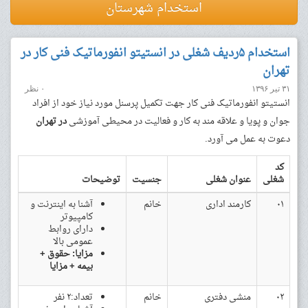
استخدام شهرستان
استخدام ۵ردیف شغلی در انستیتو انفورماتیک فنی کار در
تهران
۳۱ تیر ۱۳۹۶
۰ نظر
انستیتو انفورماتیک فنی کار جهت تکمیل پرسنل مورد نیاز خود از افراد
جوان و پویا و علاقه مند به کار و فعالیت در محیطی آموزشی
در تهران
دعوت به عمل می آورد.
کد
شغلی
عنوان شغلی
جنسیت
توضیحات
۰۱
کارمند اداری
خانم
آشنا به اینترنت و
کامپیوتر
دارای روابط
عمومی بالا
مزایا: حقوق +
بیمه + مزایا
۰۲
منشی دفتری
خانم
تعداد:۲ نفر