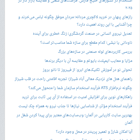
استخدام در کشورهای خلیج فارس: فرصت‌های شغلی و مقایسه بازار کار در
۲۰۲۵
رازهای پنهان در خرید لاکچری مردانه؛ مردان موفق چگونه لباس می‌خرند و
چرا آشنایی با این روند اهمیت دارد؟
تعدیل نیروی انسانی در صنعت گردشگری؛ زنگ خطری برای آینده
ناودانی یا نبشی؛ کدام مقطع برای سازه شما مناسب‌تر است؟
بررسی کاربردهای لوله صنعتی در سازه‌های بزرگ
مزایا و معایب ایمپلنت بایوتم و مقایسه آن با دیگر برندها
تحولی نو در آموزش تکنیک‌های ابرو: از فیبروز تا نانو بروز
راهنمای هتل های نزدیک معالی آباد شیراز؛ تجربه اقامتی راحت در قلب شیراز
چگونه نرم‌افزار ATS فرآیند استخدام سازمان شما را متحول می‌کند؟
راهکارهای نوین برای افزایش امنیت در استفاده از آی پی ثابت برای ترید
فرآیند استخدام مؤثر، از شناسایی نیازها تا جذب نیرو به همراه چک لیست
بهترین سایت کاریابی در آلمان؛ وب‌سایت‌های معتبر برای پیدا کردن شغل در
آلمان
آیا امکان شارژ و تعمیر پرینتر در محل وجود دارد؟