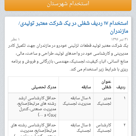
استخدام شهرستان
استخدام ۱۷ ردیف شغلی در یک شرکت معتبر تولیدی/
مازندران
۳۱ تیر ۱۳۹۶
۱ نظر
یک شرکت معتبر تولید قطعات تزئینی خودرو در مازندران جهت تکمیل کادر
مدیریتی و کارشناسی خود در واحدهای تولید، طراحی و ساخت، مالی،
منابع انسانی، انبار، کیفیت، لجستیک، مهندسی، بازرگانی و فروش و برنامه
ریزی با شرایط زیر استخدام می کند.
عنوان
ردیف
شغلی
سابقه
مدرک تحصیلی
۱
مدیر
۸ سال سابقه
حداقل کارشناسی ارشد
لجستیک
مدیریت لجستیک
رشته های مرتبط(صنایع،
مدیریت صنعتی، کنترل
پروژه و …)
۲
کارشناس
۵ سال سابقه
حداقل کارشناسی رشته های
لجستیک
لجستیک
مرتبط(صنایع، مدیریت