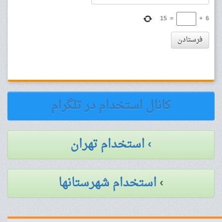
15
=
+
6
فرستادن
کانال استخدام در تلگرام
› استخدام تهران
›
استخدام شهرستانها