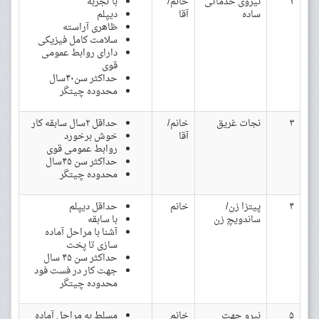
۲
نیروی خدماتی
خانم/
با تجربه
ساده
آقا
دیپلم
ظاهری آراسته
سلامت کامل فیزیکی
دارای روابط عمومی
قوی
حداکثر سن۴۰سال
محدوده چیتگر
۳
نجات غریق
خانم/
حداقل ۲سال سابقه کار
آقا
خوش برخورد
روابط عمومی قوی
حداکثر سن ۴۵سال
محدوده چیتگر
۴
پیتزا زن/
خانم
حداقل دیپلم
ساندویچ زن
با سابقه
آشنا با مراحل آماده
سازی تا پخت
حداکثر سن ۴۵ سال
جهت کار در فست فود
محدوده چیتگر
۵
نیرو جهت
خانم
مسلط به مراحل آماده