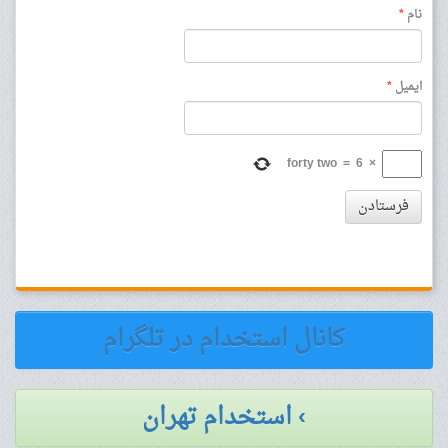
نام
*
ایمیل
*
forty two
=
6
×
فرستادن
کانال استخدام در تلگرام
› استخدام تهران