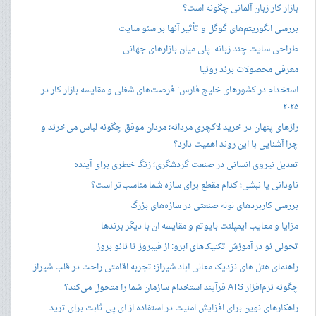
بازار کار زبان آلمانی چگونه است؟
بررسی الگوریتم‌های گوگل و تأثیر آنها بر سئو سایت
طراحی سایت چند زبانه: پلی میان بازارهای جهانی
معرفی محصولات برند رونیا
استخدام در کشورهای خلیج فارس: فرصت‌های شغلی و مقایسه بازار کار در
۲۰۲۵
رازهای پنهان در خرید لاکچری مردانه؛ مردان موفق چگونه لباس می‌خرند و
چرا آشنایی با این روند اهمیت دارد؟
تعدیل نیروی انسانی در صنعت گردشگری؛ زنگ خطری برای آینده
ناودانی یا نبشی؛ کدام مقطع برای سازه شما مناسب‌تر است؟
بررسی کاربردهای لوله صنعتی در سازه‌های بزرگ
مزایا و معایب ایمپلنت بایوتم و مقایسه آن با دیگر برندها
تحولی نو در آموزش تکنیک‌های ابرو: از فیبروز تا نانو بروز
راهنمای هتل های نزدیک معالی آباد شیراز؛ تجربه اقامتی راحت در قلب شیراز
چگونه نرم‌افزار ATS فرآیند استخدام سازمان شما را متحول می‌کند؟
راهکارهای نوین برای افزایش امنیت در استفاده از آی پی ثابت برای ترید