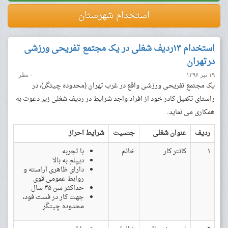
استخدام شهرستان
استخدام ۱۳ردیف شغلی در یک مجتمع تفریحی ورزشی
درتهران
۱۹ تیر ۱۳۹۶
۰ نظر
یک مجتمع تفریحی ورزشی واقع در غرب تهران (محدوده چیتگر)، در
راستای تکمیل کادر خود از افراد واجد شرایط در ردیف شغلی زیر دعوت به
همکاری می نماید.
ردیف
عنوان شغلی
جنسیت
شرایط احراز
۱
کانتر کار
خانم
با تجربه
دیپلم به بالا
دارای ظاهری آراسته و
روابط عمومی قوی
حداکثر سن ۳۵ سال
جهت کار در فست فود،
محدوده چیتگر