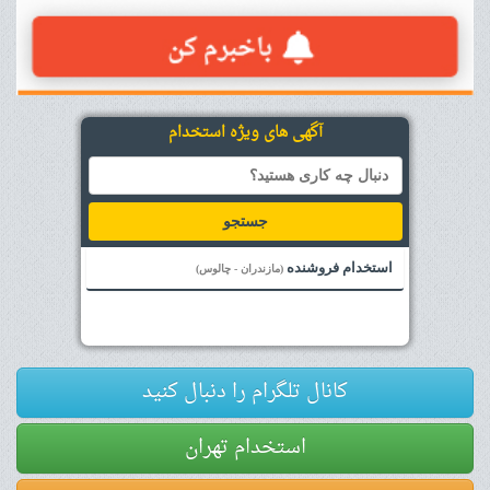
آگهی های ویژه استخدام
جستجو
استخدام فروشنده
(مازندران - چالوس)
کانال تلگرام را دنبال کنید
استخدام تهران