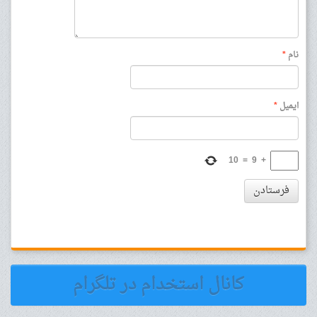
نام
*
ایمیل
*
10
=
9
+
فرستادن
کانال استخدام در تلگرام