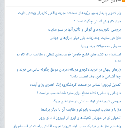
»
آخرین آگهی‌ها
راز لاغری پایدار بدون رژیم‌های سخت؛ تجربه واقعی کاربران بهشتی دایت
بازار کار زبان آلمانی چگونه است؟
بررسی الگوریتم‌های گوگل و تأثیر آنها بر سئو سایت
طراحی سایت چند زبانه: پلی میان بازارهای جهانی
معرفی محصولات برند رونیا
استخدام در کشورهای خلیج فارس: فرصت‌های شغلی و مقایسه بازار کار در
۲۰۲۵
رازهای پنهان در خرید لاکچری مردانه؛ مردان موفق چگونه لباس می‌خرند و
چرا آشنایی با این روند اهمیت دارد؟
تعدیل نیروی انسانی در صنعت گردشگری؛ زنگ خطری برای آینده
ناودانی یا نبشی؛ کدام مقطع برای سازه شما مناسب‌تر است؟
بررسی کاربردهای لوله صنعتی در سازه‌های بزرگ
مزایا و معایب ایمپلنت بایوتم و مقایسه آن با دیگر برندها
تحولی نو در آموزش تکنیک‌های ابرو: از فیبروز تا نانو بروز
راهنمای هتل های نزدیک معالی آباد شیراز؛ تجربه اقامتی راحت در قلب شیراز