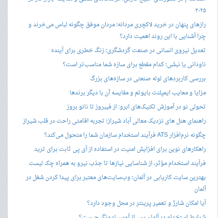
۲۰۲۵
رازهای پنهان در خرید لاکچری مردانه؛ مردان موفق چگونه لباس می‌خرند و
چرا آشنایی با این روند اهمیت دارد؟
تعدیل نیروی انسانی در صنعت گردشگری؛ زنگ خطری برای آینده
ناودانی یا نبشی؛ کدام مقطع برای سازه شما مناسب‌تر است؟
بررسی کاربردهای لوله صنعتی در سازه‌های بزرگ
مزایا و معایب ایمپلنت بایوتم و مقایسه آن با دیگر برندها
تحولی نو در آموزش تکنیک‌های ابرو: از فیبروز تا نانو بروز
راهنمای هتل های نزدیک معالی آباد شیراز؛ تجربه اقامتی راحت در قلب شیراز
چگونه نرم‌افزار ATS فرآیند استخدام سازمان شما را متحول می‌کند؟
راهکارهای نوین برای افزایش امنیت در استفاده از آی پی ثابت برای ترید
فرآیند استخدام مؤثر، از شناسایی نیازها تا جذب نیرو به همراه چک لیست
بهترین سایت کاریابی در آلمان؛ وب‌سایت‌های معتبر برای پیدا کردن شغل در
آلمان
آیا امکان شارژ و تعمیر پرینتر در محل وجود دارد؟
شرایط استخدام در آلمان پس از آوسبیلدونگ چیست؟