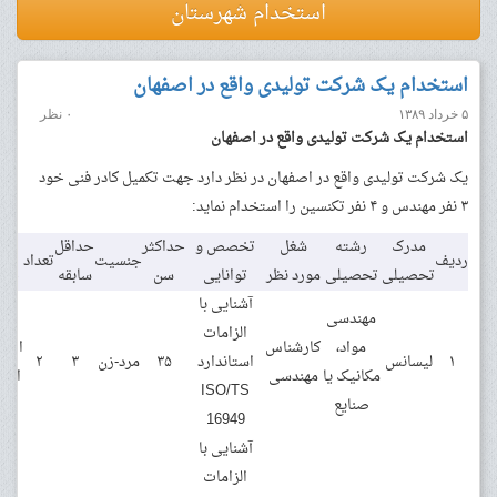
استخدام شهرستان
استخدام یک شرکت تولیدی واقع در اصفهان
۵ خرداد ۱۳۸۹
۰ نظر
استخدام یک شرکت تولیدی واقع در اصفهان
یک شرکت تولیدی واقع در اصفهان در نظر دارد جهت تکمیل کادر فنی خود
۳ نفر مهندس و ۴ نفر تکنسین را استخدام نماید:
مدرک
رشته
شغل
تخصص و
حداکثر
حداقل
مح
ردیف
جنسیت
تعداد
تحصیلی
تحصیلی
مورد نظر
توانایی
سن
سابقه
خد
آشنایی با
مهندسی
الزامات
مواد،
کارشناس
اصفه
۱
لیسانس
استاندارد
۳۵
مرد-زن
۳
۲
مکانیک یا
مهندسی
اصف
ISO/TS
صنایع
16949
آشنایی با
الزامات