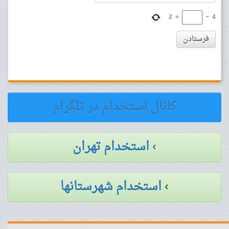
2
=
−
4
فرستادن
کانال استخدام در تلگرام
› استخدام تهران
›
استخدام شهرستانها