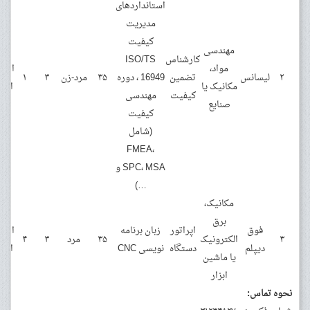
استانداردهای
مدیریت
کیفیت
مهندسی
کارشناس
ISO/TS
مواد،
اصفه
۲
لیسانس
تضمین
16949 ، دوره
۳۵
مرد-زن
۳
۱
مکانیک یا
اصف
کیفیت
مهندسی
صنایع
کیفیت
(شامل
FMEA،
SPC، MSA و
…)
مکانیک،
برق
فوق
اپراتور
زبان برنامه
اصفه
۳
الکترونیک
۳۵
مرد
۳
۴
دیپلم
دستگاه
نویسی CNC
اصف
یا ماشین
ابزار
نحوه تماس: