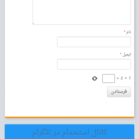
نام
*
ایمیل
*
=
2
×
7
فرستادن
کانال استخدام در تلگرام