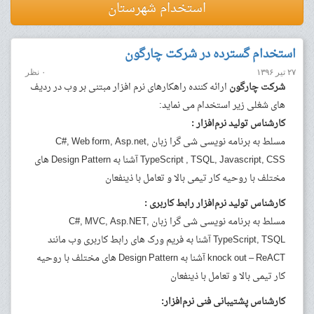
استخدام شهرستان
استخدام گسترده در شرکت چارگون
۲۷ تیر ۱۳۹۶
۰ نظر
شرکت چارگون
ارائه کننده راهکارهای نرم افزار مبتنی بر وب در ردیف
های شغلی زیر استخدام می نماید:
کارشناس تولید نرم‌افزار :
مسلط به برنامه نویسی شی گرا زبان C#, Web form, Asp.net,
TypeScript , TSQL, Javascript, CSS آشنا به Design Pattern های
مختلف با روحیه کار تیمی بالا و تعامل با ذینفعان
کارشناس تولید نرم‌افزار رابط کاربری :
مسلط به برنامه نویسی شی گرا زبان C#, MVC, Asp.NET,
TypeScript, TSQL آشنا به فریم ورک های رابط کاربری وب مانند
knock out – ReACT آشنا به Design Pattern های مختلف با روحیه
کار تیمی بالا و تعامل با ذینفعان
کارشناس پشتیبانی فنی نرم‌افزار: