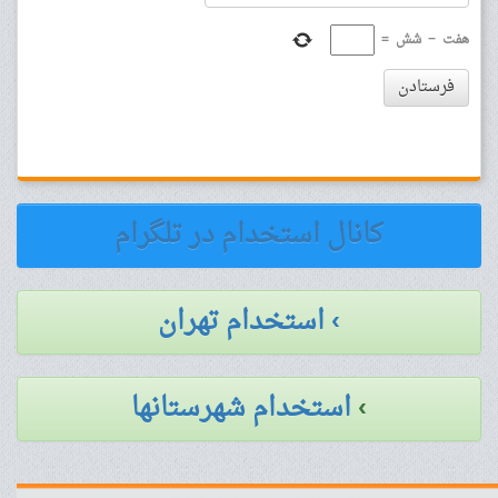
هفت
−
شش
=
فرستادن
کانال استخدام در تلگرام
› استخدام تهران
›
استخدام شهرستانها