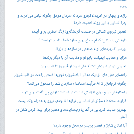
استخدام در کشورهای خلیج فارس: فرصت‌های شغلی و مقایسه بازار کار در
۲۰۲۵
رازهای پنهان در خرید لاکچری مردانه؛ مردان موفق چگونه لباس می‌خرند و
چرا آشنایی با این روند اهمیت دارد؟
تعدیل نیروی انسانی در صنعت گردشگری؛ زنگ خطری برای آینده
ناودانی یا نبشی؛ کدام مقطع برای سازه شما مناسب‌تر است؟
بررسی کاربردهای لوله صنعتی در سازه‌های بزرگ
مزایا و معایب ایمپلنت بایوتم و مقایسه آن با دیگر برندها
تحولی نو در آموزش تکنیک‌های ابرو: از فیبروز تا نانو بروز
راهنمای هتل های نزدیک معالی آباد شیراز؛ تجربه اقامتی راحت در قلب شیراز
چگونه نرم‌افزار ATS فرآیند استخدام سازمان شما را متحول می‌کند؟
راهکارهای نوین برای افزایش امنیت در استفاده از آی پی ثابت برای ترید
فرآیند استخدام مؤثر، از شناسایی نیازها تا جذب نیرو به همراه چک لیست
بهترین سایت کاریابی در آلمان؛ وب‌سایت‌های معتبر برای پیدا کردن شغل در
آلمان
آیا امکان شارژ و تعمیر پرینتر در محل وجود دارد؟