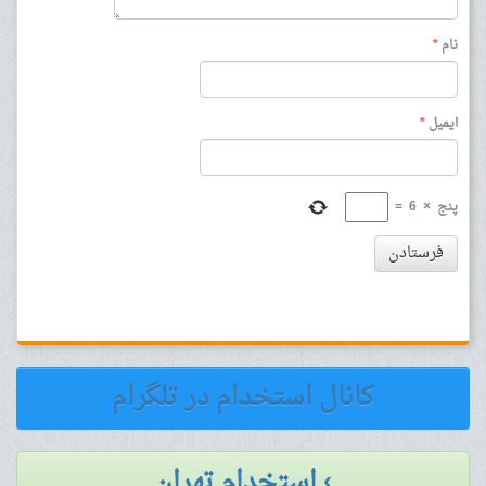
نام
*
ایمیل
*
پنج
×
6
=
فرستادن
کانال استخدام در تلگرام
› استخدام تهران