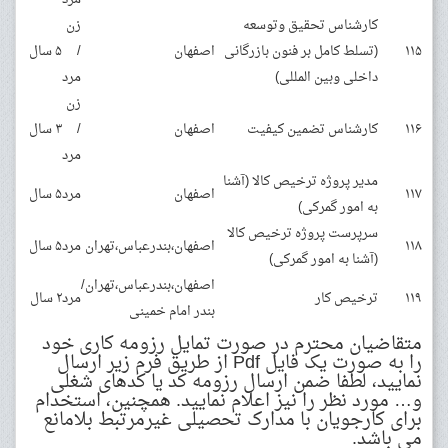
کارشناس تحقیق وتوسعه
زن
۱۱۵
(تسلط کامل بر فنون بازرگانی
اصفهان
/
۵ سال
داخلی وبین المللی)
مرد
زن
۱۱۶
کارشناس تضمین کیفیت
اصفهان
/
۳ سال
مرد
مدیر پروژه ترخیص کالا (آشنا
۱۱۷
اصفهان
مرد
۵ سال
به امور گمرکی)
سرپرست پروژه ترخیص کالا
۱۱۸
اصفهان،بندرعباس،تهران
مرد
۵ سال
(آشنا به امور گمرکی)
اصفهان،بندرعباس،تهران/
۱۱۹
ترخیص کار
مرد
۲ سال
بندر امام خمینی
متقاضیان محترم در صورت تمایل رزومه کاری خود
را به صورت یک فایل Pdf از طریق فرم زیر ارسال
نمایید، لطفا ضمن ارسال رزومه کد یا کدهای شغلی
و… مورد نظر را نیز اعلام نمایید. همچنین، استخدام
برای کارجویان با مدارک تحصیلی غیرمرتبط بلامانع
می باشد.