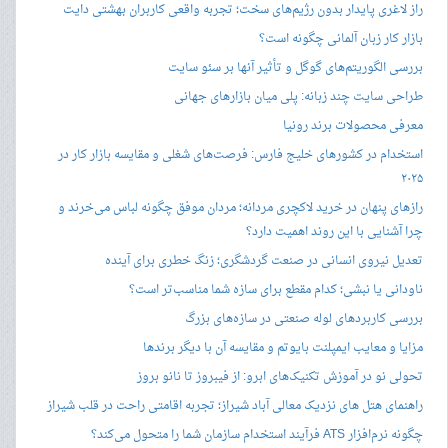
راز لاغری پایدار بدون رژیم‌های سخت؛ تجربه واقعی کاربران بهشتی دایت
بازار کار زبان آلمانی چگونه است؟
بررسی الگوریتم‌های گوگل و تأثیر آنها بر سئو سایت
طراحی سایت چند زبانه: پلی میان بازارهای جهانی
معرفی محصولات برند رونیا
استخدام در کشورهای خلیج فارس: فرصت‌های شغلی و مقایسه بازار کار در
۲۰۲۵
رازهای پنهان در خرید لاکچری مردانه؛ مردان موفق چگونه لباس می‌خرند و
چرا آشنایی با این روند اهمیت دارد؟
تعدیل نیروی انسانی در صنعت گردشگری؛ زنگ خطری برای آینده
ناودانی یا نبشی؛ کدام مقطع برای سازه شما مناسب‌تر است؟
بررسی کاربردهای لوله صنعتی در سازه‌های بزرگ
مزایا و معایب ایمپلنت بایوتم و مقایسه آن با دیگر برندها
تحولی نو در آموزش تکنیک‌های ابرو: از فیبروز تا نانو بروز
راهنمای هتل های نزدیک معالی آباد شیراز؛ تجربه اقامتی راحت در قلب شیراز
چگونه نرم‌افزار ATS فرآیند استخدام سازمان شما را متحول می‌کند؟