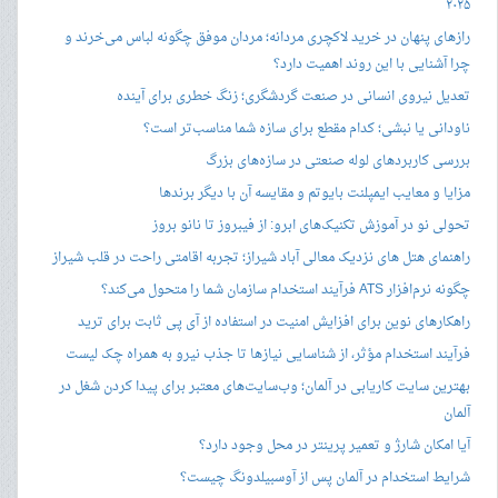
۲۰۲۵
رازهای پنهان در خرید لاکچری مردانه؛ مردان موفق چگونه لباس می‌خرند و
چرا آشنایی با این روند اهمیت دارد؟
تعدیل نیروی انسانی در صنعت گردشگری؛ زنگ خطری برای آینده
ناودانی یا نبشی؛ کدام مقطع برای سازه شما مناسب‌تر است؟
بررسی کاربردهای لوله صنعتی در سازه‌های بزرگ
مزایا و معایب ایمپلنت بایوتم و مقایسه آن با دیگر برندها
تحولی نو در آموزش تکنیک‌های ابرو: از فیبروز تا نانو بروز
راهنمای هتل های نزدیک معالی آباد شیراز؛ تجربه اقامتی راحت در قلب شیراز
چگونه نرم‌افزار ATS فرآیند استخدام سازمان شما را متحول می‌کند؟
راهکارهای نوین برای افزایش امنیت در استفاده از آی پی ثابت برای ترید
فرآیند استخدام مؤثر، از شناسایی نیازها تا جذب نیرو به همراه چک لیست
بهترین سایت کاریابی در آلمان؛ وب‌سایت‌های معتبر برای پیدا کردن شغل در
آلمان
آیا امکان شارژ و تعمیر پرینتر در محل وجود دارد؟
شرایط استخدام در آلمان پس از آوسبیلدونگ چیست؟