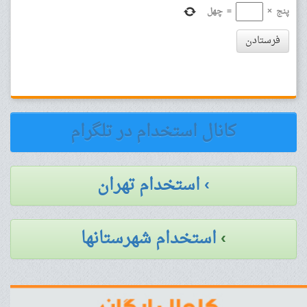
پنج
×
=
چهل
فرستادن
کانال استخدام در تلگرام
› استخدام تهران
›
استخدام شهرستانها