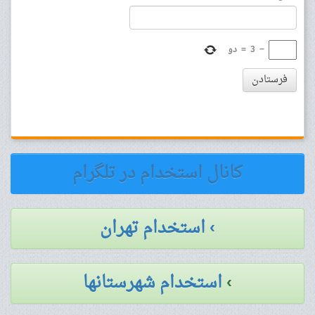
−
3
=
دو
فرستادن
کانال استخدام در تلگرام
› استخدام تهران
›
استخدام شهرستانها