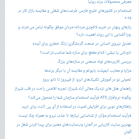
معرفی محصولات برند رونیا
استخدام در کشورهای خلیج فارس: فرصت‌های شغلی و مقایسه بازار کار در
۲۰۲۵
رازهای پنهان در خرید لاکچری مردانه؛ مردان موفق چگونه لباس می‌خرند و
چرا آشنایی با این روند اهمیت دارد؟
تعدیل نیروی انسانی در صنعت گردشگری؛ زنگ خطری برای آینده
ناودانی یا نبشی؛ کدام مقطع برای سازه شما مناسب‌تر است؟
بررسی کاربردهای لوله صنعتی در سازه‌های بزرگ
مزایا و معایب ایمپلنت بایوتم و مقایسه آن با دیگر برندها
تحولی نو در آموزش تکنیک‌های ابرو: از فیبروز تا نانو بروز
راهنمای هتل های نزدیک معالی آباد شیراز؛ تجربه اقامتی راحت در قلب شیراز
چگونه نرم‌افزار ATS فرآیند استخدام سازمان شما را متحول می‌کند؟
راهکارهای نوین برای افزایش امنیت در استفاده از آی پی ثابت برای ترید
فرآیند استخدام مؤثر، از شناسایی نیازها تا جذب نیرو به همراه چک لیست
بهترین سایت کاریابی در آلمان؛ وب‌سایت‌های معتبر برای پیدا کردن شغل در
آلمان