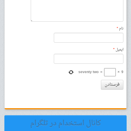
نام
*
ایمیل
*
seventy two
=
×
9
فرستادن
کانال استخدام در تلگرام