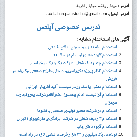
آدرس:
میدان ونک، خیابان آفریقا
آدرس ایمیل:
Job.bahareparastouha@gmail.com
تدریس خصوصی آیلتس
آگهی‌های استخدام مشابه:
استخدام سامانه رزرواسیون اماکن اقامتی
استخدام گروه مشاوران سام در سال ۹۴
استخدام چند ردیف شغلی شرکت یک و یک درخراسان
استخدام ناظر پروژه دکوراسیون داخلی،طراح صنعتی وکارشناس
فروش
استخدام منشی یا مشاور در موسسه آتیه آفرینان ایرانیان
استخدام گرافیست خانم ومسئول دفترآقادرشرکت پتروتجارت
هرمزان
استخدام در شرکت معتبر تولیدی صنعتی پاکشوما
استخدام ۳ ردیف شغلی در شرکت ایرانگردی مارکوپولو / تهران
استخدام گروه ناظر چاپ
نوبخت: یک میلیون و ۳۳ هزار فرصت شغلی تازه در راه است