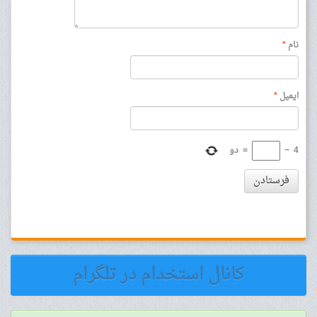
نام
*
ایمیل
*
4
−
=
دو
فرستادن
کانال استخدام در تلگرام