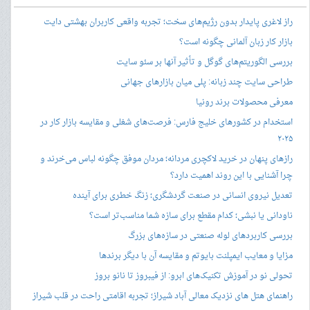
راز لاغری پایدار بدون رژیم‌های سخت؛ تجربه واقعی کاربران بهشتی دایت
بازار کار زبان آلمانی چگونه است؟
بررسی الگوریتم‌های گوگل و تأثیر آنها بر سئو سایت
طراحی سایت چند زبانه: پلی میان بازارهای جهانی
معرفی محصولات برند رونیا
استخدام در کشورهای خلیج فارس: فرصت‌های شغلی و مقایسه بازار کار در
۲۰۲۵
رازهای پنهان در خرید لاکچری مردانه؛ مردان موفق چگونه لباس می‌خرند و
چرا آشنایی با این روند اهمیت دارد؟
تعدیل نیروی انسانی در صنعت گردشگری؛ زنگ خطری برای آینده
ناودانی یا نبشی؛ کدام مقطع برای سازه شما مناسب‌تر است؟
بررسی کاربردهای لوله صنعتی در سازه‌های بزرگ
مزایا و معایب ایمپلنت بایوتم و مقایسه آن با دیگر برندها
تحولی نو در آموزش تکنیک‌های ابرو: از فیبروز تا نانو بروز
راهنمای هتل های نزدیک معالی آباد شیراز؛ تجربه اقامتی راحت در قلب شیراز