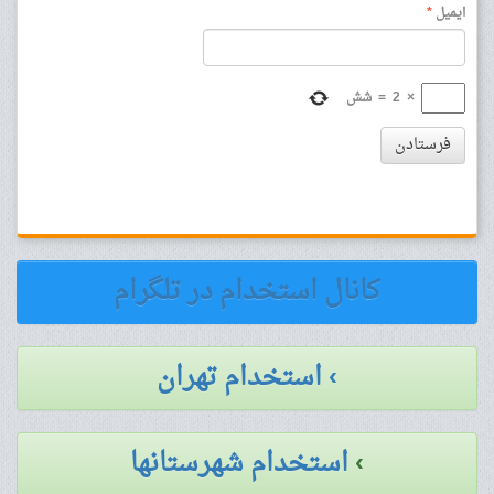
ایمیل
*
×
2
=
شش
فرستادن
کانال استخدام در تلگرام
› استخدام تهران
›
استخدام شهرستانها