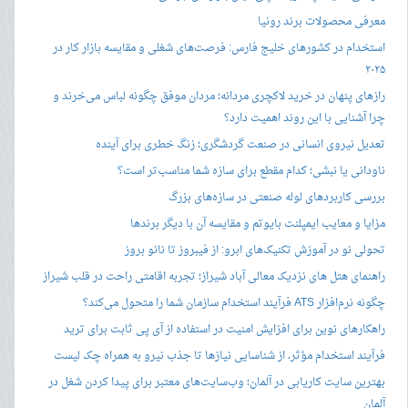
معرفی محصولات برند رونیا
استخدام در کشورهای خلیج فارس: فرصت‌های شغلی و مقایسه بازار کار در
۲۰۲۵
رازهای پنهان در خرید لاکچری مردانه؛ مردان موفق چگونه لباس می‌خرند و
چرا آشنایی با این روند اهمیت دارد؟
تعدیل نیروی انسانی در صنعت گردشگری؛ زنگ خطری برای آینده
ناودانی یا نبشی؛ کدام مقطع برای سازه شما مناسب‌تر است؟
بررسی کاربردهای لوله صنعتی در سازه‌های بزرگ
مزایا و معایب ایمپلنت بایوتم و مقایسه آن با دیگر برندها
تحولی نو در آموزش تکنیک‌های ابرو: از فیبروز تا نانو بروز
راهنمای هتل های نزدیک معالی آباد شیراز؛ تجربه اقامتی راحت در قلب شیراز
چگونه نرم‌افزار ATS فرآیند استخدام سازمان شما را متحول می‌کند؟
راهکارهای نوین برای افزایش امنیت در استفاده از آی پی ثابت برای ترید
فرآیند استخدام مؤثر، از شناسایی نیازها تا جذب نیرو به همراه چک لیست
بهترین سایت کاریابی در آلمان؛ وب‌سایت‌های معتبر برای پیدا کردن شغل در
آلمان