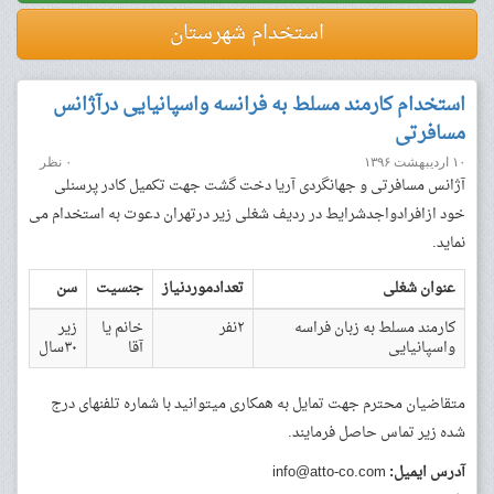
استخدام شهرستان
استخدام کارمند مسلط به فرانسه واسپانیایی درآژانس
مسافرتی
۱۰ اردیبهشت ۱۳۹۶
۰ نظر
آژانس مسافرتی و جهانگردی آریا دخت گشت جهت تکمیل کادر پرسنلی
خود ازافرادواجدشرایط در ردیف شغلی زیر درتهران دعوت به استخدام می
نماید.
عنوان شغلی
تعدادموردنیاز
جنسیت
سن
کارمند مسلط به زبان فراسه
۲نفر
خانم یا
زیر
واسپانیایی
آقا
۳۰سال
متقاضیان محترم جهت تمایل به همکاری میتوانید با شماره تلفنهای درج
شده زیر تماس حاصل فرمایند.
آدرس ایمیل:
info@atto-co.com