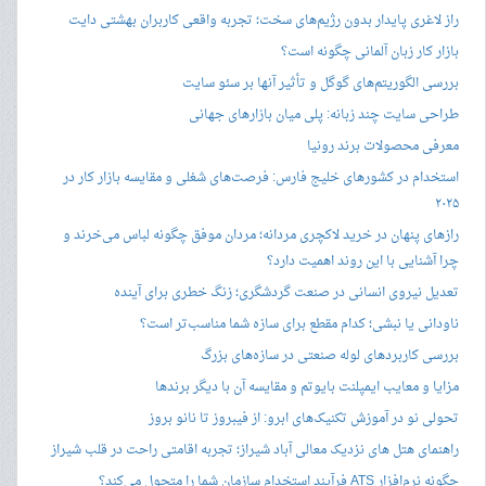
راز لاغری پایدار بدون رژیم‌های سخت؛ تجربه واقعی کاربران بهشتی دایت
بازار کار زبان آلمانی چگونه است؟
بررسی الگوریتم‌های گوگل و تأثیر آنها بر سئو سایت
طراحی سایت چند زبانه: پلی میان بازارهای جهانی
معرفی محصولات برند رونیا
استخدام در کشورهای خلیج فارس: فرصت‌های شغلی و مقایسه بازار کار در
۲۰۲۵
رازهای پنهان در خرید لاکچری مردانه؛ مردان موفق چگونه لباس می‌خرند و
چرا آشنایی با این روند اهمیت دارد؟
تعدیل نیروی انسانی در صنعت گردشگری؛ زنگ خطری برای آینده
ناودانی یا نبشی؛ کدام مقطع برای سازه شما مناسب‌تر است؟
بررسی کاربردهای لوله صنعتی در سازه‌های بزرگ
مزایا و معایب ایمپلنت بایوتم و مقایسه آن با دیگر برندها
تحولی نو در آموزش تکنیک‌های ابرو: از فیبروز تا نانو بروز
راهنمای هتل های نزدیک معالی آباد شیراز؛ تجربه اقامتی راحت در قلب شیراز
چگونه نرم‌افزار ATS فرآیند استخدام سازمان شما را متحول می‌کند؟