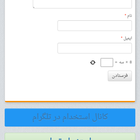
نام
*
ایمیل
*
8
×
سه
=
فرستادن
کانال استخدام در تلگرام