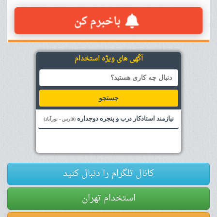
آگهی های ویژه استخدام
جستجو
نیازمند استادکار درب و پنجره دوجداره
(فارس - نورآباد)
کانال تلگرام را دنبال کنید
استخدام تهران