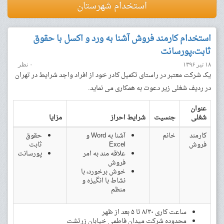
استخدام شهرستان
استخدام کارمند فروش آشنا به ورد و اکسل با حقوق
ثابت،پورسانت
۱۸ تیر ۱۳۹۶
۰ نظر
یک شرکت معتبر در راستای تکمیل کادر خود از افراد واجد شرایط در تهران
در ردیف شغلی زیر دعوت به همکاری می نماید.
عنوان
شغلی
جنسیت
شرایط احراز
مزایا
کارمند
خانم
آشنا به Word و
حقوق
فروش
Excel
ثابت
علاقه مند به امر
پورسانت
فروش
خوش برخورد، با
نشاط با انگیزه و
منظم
ساعت کاری ۸/۳۰ تا ۵ بعد از ظهر
محدوده شرکت میدان فاطمی خیابان زرتشت