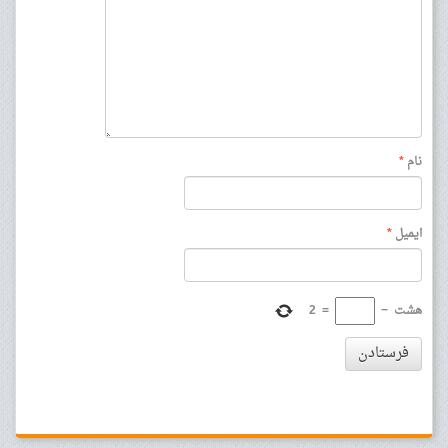
نام
*
ایمیل
*
هشت
−
=
2
فرستادن