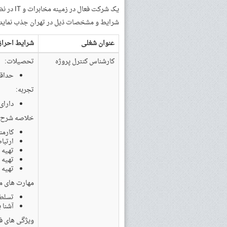
یک شرکت 
شرایط و مشخصات ذیل در تهران جذب نماید.
عنوان شغلی
شرایط احراز
کارشناس کنترل پروژه
تحصیلات:
حداقل لی
تجربه:
دارای حداقل
خلاصه شرح 
کارمن
ارتبا
تهیه 
تهیه 
تهیه 
مهارت های مو
تسلط به 
آشنا با roject
ویژگی های ف