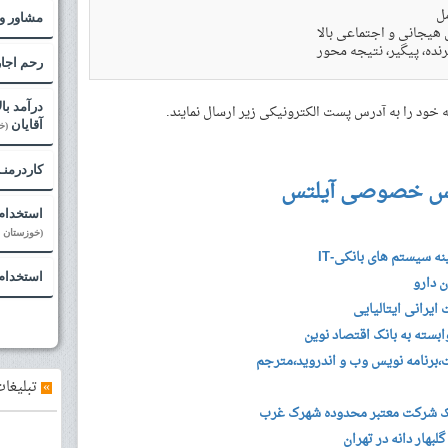
ل
مشاور و
یجانی و اجتماعی بالا
رنده، پیگیر، نتیجه محور
رحم اجا
درآمد با
ود را به آدرس پست الکترونیکی زیر ارسال نمایند.
آقایان
(خ
کاردرمنـ
س خصوصی آیلتس
استخدام 
(خوزستان - 
ه سیستم های بانکی-IT
استخدام
 دارو
یرانی ایتالیایی
سته به بانک اقتصاد نوین
برنامه نویس وب و اندروید،مترجم
»
تبلیغات
ک شرکت معتبر محدوده شهرک غرب
هار دانه در تهران