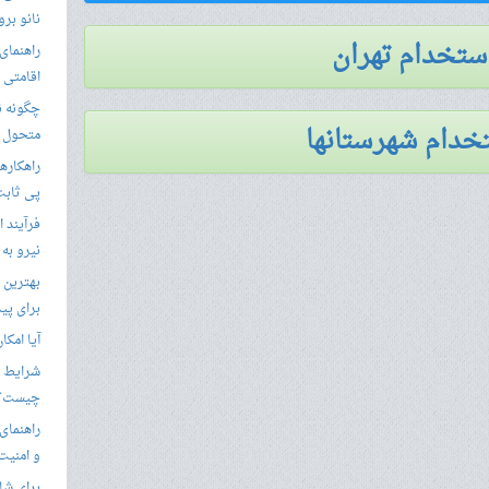
نانو برو
استخدام تهران
راهنمای 
اقامتی 
خدام شهرستانها
متحول م
راهکارها
پی ثابت
فرآیند ا
نیرو به
بهترین 
برای پید
آیا امکا
شرایط ا
چیست؟
راهنمای
و امنیت
برای شار