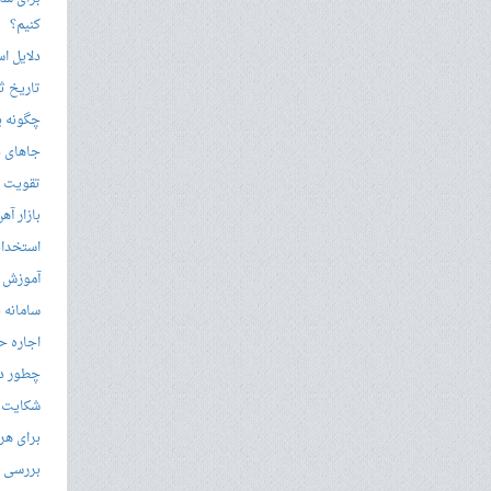
کنیم؟
دلایل ا
تاریخ ثب
چگونه ی
جاهای د
تقویت زب
بازار آ
استخدام
آموزش م
سامانه ن
اجاره ح
چطور در
شکایت از 
برای هر
بررسی با