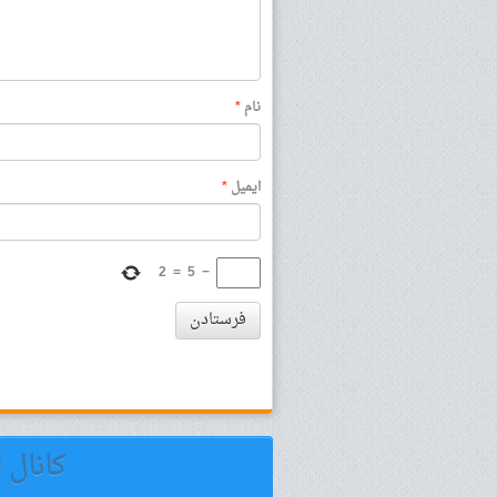
نام
*
ایمیل
*
2
=
5
−
فرستادن
کانال 