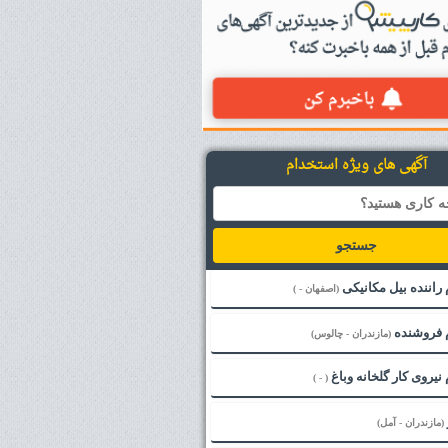
آگهی های ویژه استخدام
جستجو
راننده بیل مکانیکی
(اصفهان - )
 فروشنده
(مازندران - چالوس)
نیروی کار گلخانه وباغ
( - )
(مازندران - آمل)