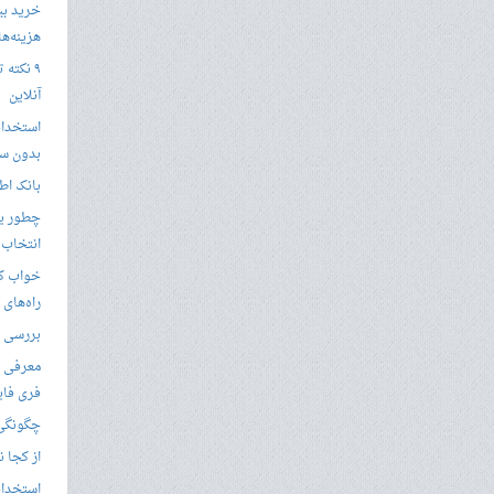
خرید بی
هزینه‌ها در
۹ نکته 
آنلاین
استخدام
بدون سا
بانک اط
چطور یک
انتخاب 
خواب کا
راه‌های
بررسی ویژگی های
معرفی ب
فری فای
چگونگی 
از کجا ن
استخدام 