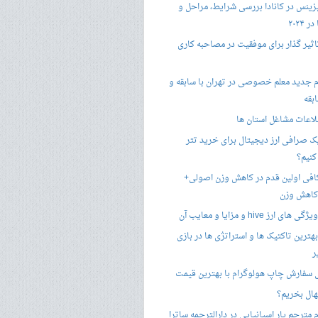
زینس در کانادا بررسی شرایط، مراحل و
 ۲۰۲۴
تاثیر گذار برای موفقیت در مصاحبه کاری
 جدید معلم خصوصی در تهران با سابقه و
بقه
لاعات مشاغل استان ها
 صرافی ارز دیجیتال برای خرید تتر
کنیم؟
فی اولین قدم در کاهش وزن اصولی+
 کاهش وزن
 ارز hive و مزایا و معایب آن
هترین تاکتیک ها و استراتژی ها در بازی
ر
سفارش چاپ هولوگرام با بهترین قیمت
هال بخریم؟
مترجم یار اسپانیایی در دارالترجمه ساترا