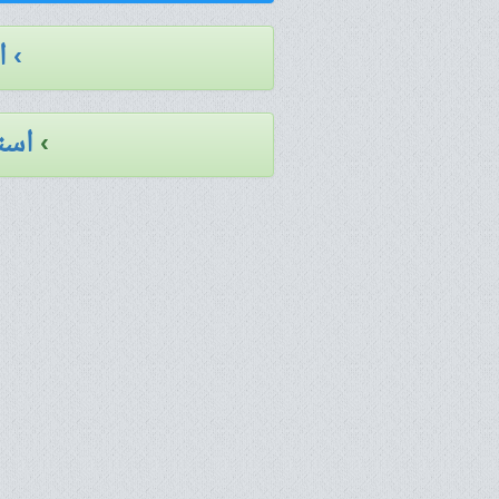
› 
›
است