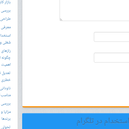
بازار کا
بررسی ال
طراحی س
معرفی م
استخدام
شغلی و مق
رازهای 
چگونه ل
اهمیت د
تعدیل ن
خطری بر
ناودانی 
مناسب‌ت
بررسی ک
مزایا و 
استخدام در تلگرام
برندها
تحولی نو