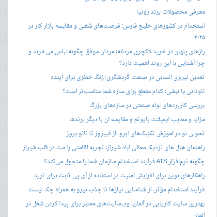
معرفی محصولات برند رونیا
استخدام در کشورهای خلیج فارس: فرصت‌های شغلی و مقایسه بازار کار در
۲۰۲۵
رازهای پنهان در خرید لاکچری مردانه؛ مردان موفق چگونه لباس می‌خرند و
چرا آشنایی با این روند اهمیت دارد؟
تعدیل نیروی انسانی در صنعت گردشگری؛ زنگ خطری برای آینده
ناودانی یا نبشی؛ کدام مقطع برای سازه شما مناسب‌تر است؟
بررسی کاربردهای لوله صنعتی در سازه‌های بزرگ
مزایا و معایب ایمپلنت بایوتم و مقایسه آن با دیگر برندها
تحولی نو در آموزش تکنیک‌های ابرو: از فیبروز تا نانو بروز
راهنمای هتل های نزدیک معالی آباد شیراز؛ تجربه اقامتی راحت در قلب شیراز
چگونه نرم‌افزار ATS فرآیند استخدام سازمان شما را متحول می‌کند؟
راهکارهای نوین برای افزایش امنیت در استفاده از آی پی ثابت برای ترید
فرآیند استخدام مؤثر، از شناسایی نیازها تا جذب نیرو به همراه چک لیست
بهترین سایت کاریابی در آلمان؛ وب‌سایت‌های معتبر برای پیدا کردن شغل در
آلمان