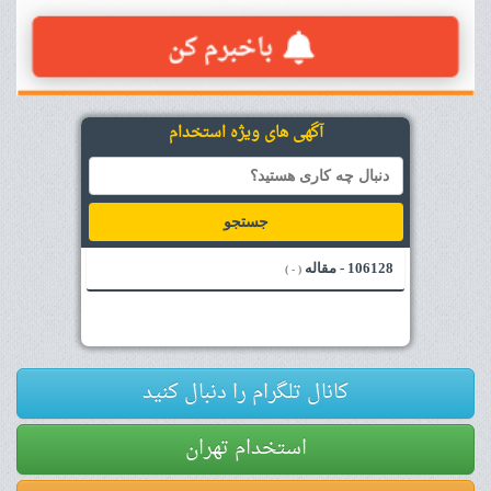
آگهی های ویژه استخدام
جستجو
106128 - مقاله
( - )
کانال تلگرام را دنبال کنید
استخدام تهران