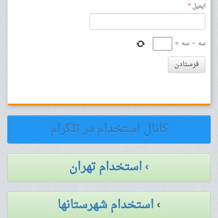
ایمیل
*
سه
−
سه
=
فرستادن
کانال استخدام در تلگرام
› استخدام تهران
›
استخدام شهرستانها