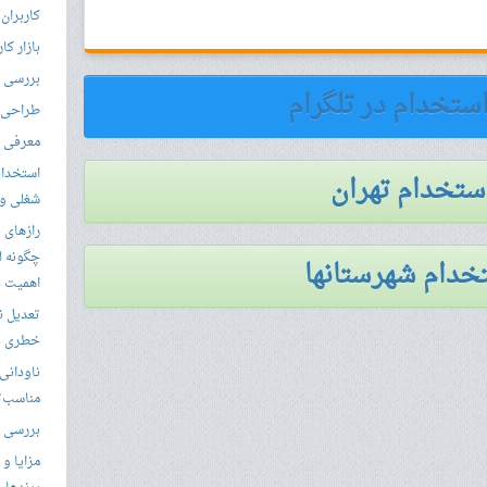
کاربران
بازار کا
بررسی ال
استخدام در تلگرام
طراحی س
معرفی م
استخدام
استخدام تهران
شغلی و مق
رازهای 
چگونه ل
خدام شهرستانها
اهمیت د
تعدیل ن
خطری بر
ناودانی 
مناسب‌ت
بررسی ک
مزایا و 