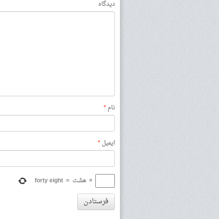
دیدگاه
نام
*
ایمیل
*
×
هشت
=
forty eight
فرستادن