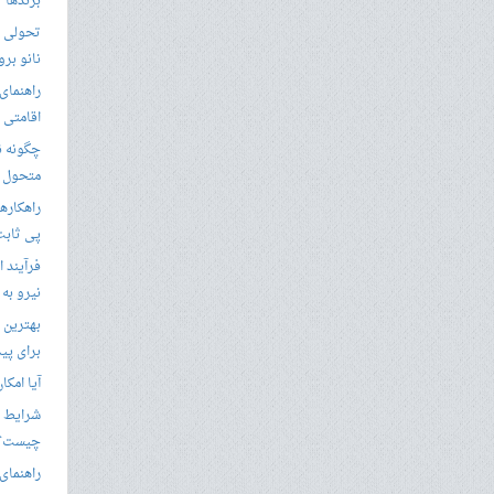
برندها
تحولی نو
نانو برو
راهنمای 
اقامتی 
متحول م
راهکارها
پی ثابت
فرآیند ا
نیرو به
بهترین 
برای پید
آیا امکا
شرایط ا
چیست؟
راهنمای