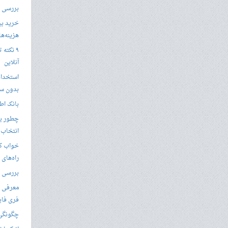
بررسی با
خرید بی
هزینه‌ها در
۹ نکته 
آنلاین
استخدام
بدون سا
بانک اط
چطور یک
انتخاب 
خواب کا
راه‌های
بررسی ویژگی های
معرفی ب
فری فای
چگونگی 