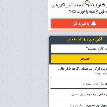
آگهی های ویژه استخدام
جستجو
زمزد از کار ساختمانی گرفته تابار خالی
ران - تهران)
ه دار
(البرز - اشتهارد)
خانم نیازمندیم
(تهران - قدس)
 ویزیتور حضوری
(تهران - تهران)