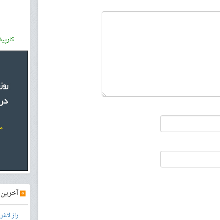
کارپی
»
آخرین آ
راز لاغ