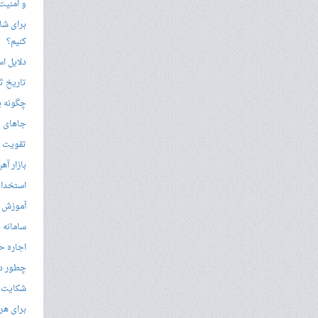
و امنیت
برای شار
کنیم؟
دلایل ا
تاریخ ثب
چگونه ی
جاهای د
تقویت زب
بازار آ
استخدام
آموزش م
سامانه ن
اجاره ح
چطور در
شکایت از 
برای هر