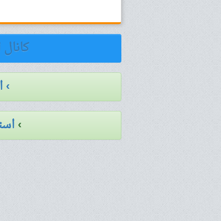
کانال 
› 
›
است