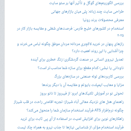
بررسی الگوریتم‌های گوگل و تأثیر آنها بر سئو سایت
طراحی سایت چند زبانه: پلی میان بازارهای جهانی
معرفی محصولات برند رونیا
استخدام در کشورهای خلیج فارس: فرصت‌های شغلی و مقایسه بازار کار در
۲۰۲۵
رازهای پنهان در خرید لاکچری مردانه؛ مردان موفق چگونه لباس می‌خرند و
چرا آشنایی با این روند اهمیت دارد؟
تعدیل نیروی انسانی در صنعت گردشگری؛ زنگ خطری برای آینده
ناودانی یا نبشی؛ کدام مقطع برای سازه شما مناسب‌تر است؟
بررسی کاربردهای لوله صنعتی در سازه‌های بزرگ
مزایا و معایب ایمپلنت بایوتم و مقایسه آن با دیگر برندها
تحولی نو در آموزش تکنیک‌های ابرو: از فیبروز تا نانو بروز
راهنمای هتل های نزدیک معالی آباد شیراز؛ تجربه اقامتی راحت در قلب شیراز
چگونه نرم‌افزار ATS فرآیند استخدام سازمان شما را متحول می‌کند؟
راهکارهای نوین برای افزایش امنیت در استفاده از آی پی ثابت برای ترید
فرآیند استخدام مؤثر، از شناسایی نیازها تا جذب نیرو به همراه چک لیست