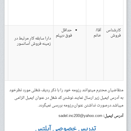
کارشناس
آقا/
حداقل
فروش
خانم
فوق دیپلم
دارا سابقه کار مرتبط در
زمینه فروش آسانسور
متقاضیان محترم میتوانند رزومه خود را با ذکر ردیف شغلی مورد نظرخود
به آدرس ایمیل زیر ارسال نمایند.نوشتن کد شغل در عنوان ایمیل الزامی
میباشد.درصورت نداشتن عنوان،رزومه بررسی نمیگردد.
آدرس ایمیل:
sadel.inc200@yahoo.com
تدریس خصوصی آیلتس