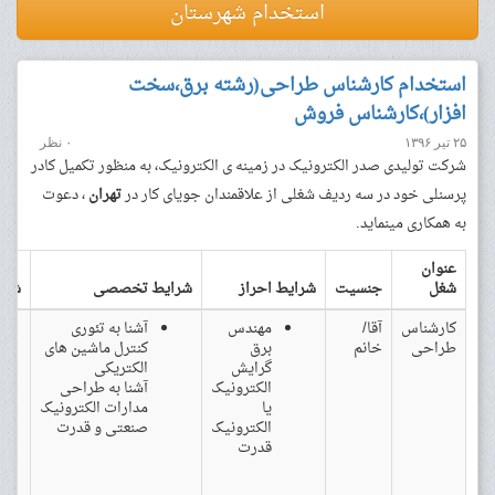
استخدام شهرستان
استخدام کارشناس طراحی(رشته برق،سخت
افزار)،کارشناس فروش
۲۵ تیر ۱۳۹۶
۰ نظر
شرکت تولیدی صدر الکترونیک در زمینه ی الکترونیک، به منظور تکمیل کادر
پرسنلی خود در سه ردیف شغلی از علاقمندان جویای کار در
تهران
، دعوت
به همکاری مینماید.
عنوان
شغل
جنسیت
شرایط احراز
شرایط تخصصی
شرا
کارشناس
آقا/
مهندس
آشنا به تئوری
طراحی
خانم
برق
کنترل ماشین های
گرایش
الکتریکی
الکترونیک
آشنا به طراحی
یا
مدارات الکترونیک
الکترونیک
صنعتی و قدرت
قدرت