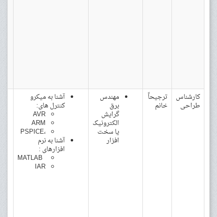
کارشناس
ترجیحاً
مهندس
آشنا به میکرو
طراحی
خانم
برق
کنترل های:
گرایش
AVR
الکترونیک
ARM
یا سخت
،PSPICE
افزار
آشنا به نرم
افزارهای :
MATLAB
IAR