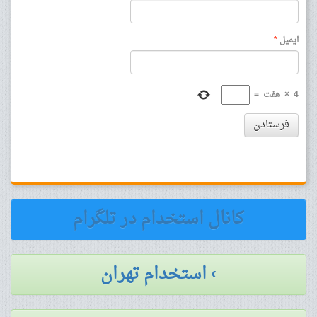
ایمیل
*
4
×
هفت
=
فرستادن
کانال استخدام در تلگرام
› استخدام تهران