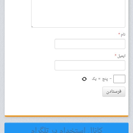
نام
*
ایمیل
*
−
پنج
=
یک
فرستادن
کانال استخدام در تلگرام