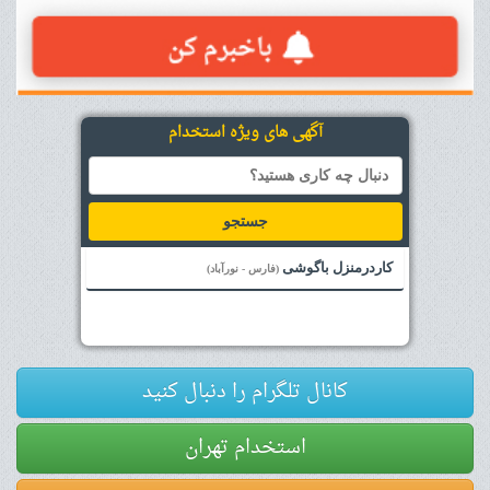
آگهی های ویژه استخدام
جستجو
کاردرمنزل باگوشی
(فارس - نورآباد)
کانال تلگرام را دنبال کنید
استخدام تهران