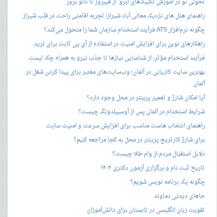
تحولی نو در آموزش تکنیک‌های ابرو: از فیبروز تا نانو بروز
راهنمای هتل های نزدیک معالی آباد شیراز؛ تجربه اقامتی راحت در قلب شیراز
چگونه نرم‌افزار ATS فرآیند استخدام سازمان شما را متحول می‌کند؟
راهکارهای نوین برای افزایش امنیت در استفاده از آی پی ثابت برای ترید
فرآیند استخدام مؤثر، از شناسایی نیازها تا جذب نیرو به همراه چک لیست
بهترین سایت کاریابی در آلمان؛ وب‌سایت‌های معتبر برای پیدا کردن شغل در
آلمان
آیا امکان شارژ و تعمیر پرینتر در محل وجود دارد؟
شرایط استخدام در آلمان پس از آوسبیلدونگ چیست؟
راهنمای انتخاب هاست مناسب برای افزایش سرعت و امنیت سایت
برای شارژ کارتریج پرینتر در محل به کجا مراجعه کنیم؟
دلایل استقبال مردم از وام طلا چیست؟
تاریخ ثبت نام و برگزاری آزمون دکتری ۱۴۰۴
چگونه یک برنامه نویس شویم؟
جاهای دیدنی دماوند
تقویت زبان انگلیسی در تابستان برای دانش‌آموزان