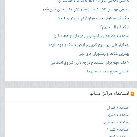
بررسی ویژگی های ارز hive و مزایا و معایب آن
معرفی بهترین تاکتیک ها و استراتژی ها در بازی فری فایر
چگونگی سفارش چاپ هولوگرام با بهترین قیمت
از کجا نهال بخریم؟
استخدام مترجم یار اسپانیایی در دارالترجمه ساترا
چه ارتباطی بین دوج کوین و ایلان ماسک وجود دارد؟
بهترین غذاها و رستوران های دبی
۱۰ نکته مهم برای استخدام درجه داری نیروی انتظامی
آشنایی جامع با برند دماپویا
»
استخدام مراکز استانها
استخدام تهران
استخدام مشهد
استخدام اصفهان
استخدام شیراز