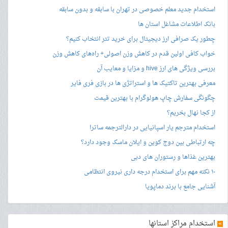
استخدام جدید معلم خصوصی در تهران با سابقه و بدون سابقه
بانک اطلاعات مشاغل استان ها
چطور یک صرافی ارز دیجیتال برای خرید تتر انتخاب کنیم؟
خواب کافی اولین قدم در کاهش وزن اصولی+ راه‌های کاهش وزن
بررسی ویژگی های ارز hive و مزایا و معایب آن
معرفی بهترین تاکتیک ها و استراتژی ها در بازی فری فایر
چگونگی سفارش چاپ هولوگرام با بهترین قیمت
از کجا نهال بخریم؟
استخدام مترجم یار اسپانیایی در دارالترجمه ساترا
چه ارتباطی بین دوج کوین و ایلان ماسک وجود دارد؟
بهترین غذاها و رستوران های دبی
۱۰ نکته مهم برای استخدام درجه داری نیروی انتظامی
آشنایی جامع با برند دماپویا
»
استخدام مراکز استانها