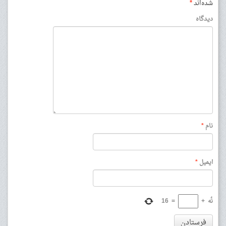
شده‌اند
*
دیدگاه
نام
*
ایمیل
*
نُه
+
=
16
فرستادن