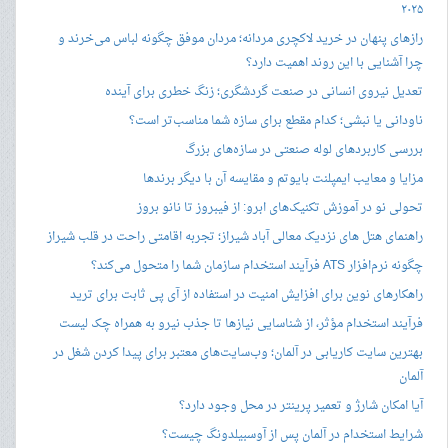
۲۰۲۵
رازهای پنهان در خرید لاکچری مردانه؛ مردان موفق چگونه لباس می‌خرند و
چرا آشنایی با این روند اهمیت دارد؟
تعدیل نیروی انسانی در صنعت گردشگری؛ زنگ خطری برای آینده
ناودانی یا نبشی؛ کدام مقطع برای سازه شما مناسب‌تر است؟
بررسی کاربردهای لوله صنعتی در سازه‌های بزرگ
مزایا و معایب ایمپلنت بایوتم و مقایسه آن با دیگر برندها
تحولی نو در آموزش تکنیک‌های ابرو: از فیبروز تا نانو بروز
راهنمای هتل های نزدیک معالی آباد شیراز؛ تجربه اقامتی راحت در قلب شیراز
چگونه نرم‌افزار ATS فرآیند استخدام سازمان شما را متحول می‌کند؟
راهکارهای نوین برای افزایش امنیت در استفاده از آی پی ثابت برای ترید
فرآیند استخدام مؤثر، از شناسایی نیازها تا جذب نیرو به همراه چک لیست
بهترین سایت کاریابی در آلمان؛ وب‌سایت‌های معتبر برای پیدا کردن شغل در
آلمان
آیا امکان شارژ و تعمیر پرینتر در محل وجود دارد؟
شرایط استخدام در آلمان پس از آوسبیلدونگ چیست؟