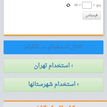
پنج
+
=
10
فرستادن
کانال استخدام در تلگرام
› استخدام تهران
›
استخدام شهرستانها