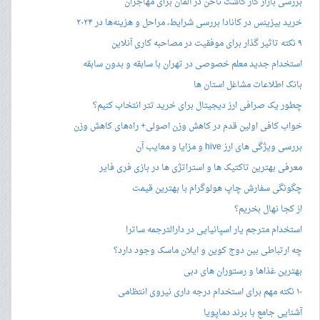
بررسی بازار کار کاشت ناخن در آلمان برای مهاجران
خرید بیزینس در کانادا بررسی شرایط، مراحل و هزینه‌ها در ۲۰۲۴
۹ نکته تاثیر گذار برای موفقیت در مصاحبه کاری آنلاین
استخدام جدید معلم خصوصی در تهران با سابقه و بدون سابقه
بانک اطلاعات مشاغل استان ها
چطور یک صرافی ارز دیجیتال برای خرید تتر انتخاب کنیم؟
خواب کافی اولین قدم در کاهش وزن اصولی+ راه‌های کاهش وزن
بررسی ویژگی های ارز hive و مزایا و معایب آن
معرفی بهترین تاکتیک ها و استراتژی ها در بازی فری فایر
چگونگی سفارش چاپ هولوگرام با بهترین قیمت
از کجا نهال بخریم؟
استخدام مترجم یار اسپانیایی در دارالترجمه ساترا
چه ارتباطی بین دوج کوین و ایلان ماسک وجود دارد؟
بهترین غذاها و رستوران های دبی
۱۰ نکته مهم برای استخدام درجه داری نیروی انتظامی
آشنایی جامع با برند دماپویا