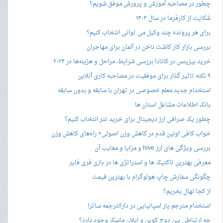
چطور در مصاحبه‌ آموزش و پرورش موفق شویم؟
شکایت از کارفرما در سال ۱۴۰۳
برای هر پرونده چند وکیل می توانی انتخاب کنیم؟
بررسی بازار کار کاشت ناخن در آلمان برای مهاجران
خرید بیزینس در کانادا بررسی شرایط، مراحل و هزینه‌ها در ۲۰۲۴
۹ نکته تاثیر گذار برای موفقیت در مصاحبه کاری آنلاین
استخدام جدید معلم خصوصی در تهران با سابقه و بدون سابقه
بانک اطلاعات مشاغل استان ها
چطور یک صرافی ارز دیجیتال برای خرید تتر انتخاب کنیم؟
خواب کافی اولین قدم در کاهش وزن اصولی+ راه‌های کاهش وزن
بررسی ویژگی های ارز hive و مزایا و معایب آن
معرفی بهترین تاکتیک ها و استراتژی ها در بازی فری فایر
چگونگی سفارش چاپ هولوگرام با بهترین قیمت
از کجا نهال بخریم؟
استخدام مترجم یار اسپانیایی در دارالترجمه ساترا
چه ارتباطی بین دوج کوین و ایلان ماسک وجود دارد؟