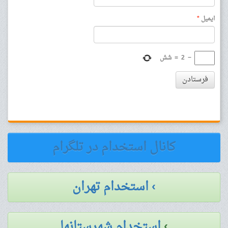
ایمیل
*
−
2
=
شش
فرستادن
کانال استخدام در تلگرام
› استخدام تهران
›
استخدام شهرستانها