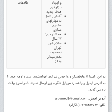
و ایجاد
اطلاعات
بازارهای
هدف جدید
آشنایی کامل
به مهارتهای
مشتری
مداری
حداکثر سن:
۳۲ سال
ساکن شهر
تهران
(محدوده
دفتر میدان
ونک)
در این راستا از علاقمندان و واجدین شرایط خواهشمند است رزومه خود را
به آدرس ایمیل و یا شماره موبایل تلگرام زیر ارسال نمایند.تا در اسرع وقت
بررسی گردد .
آدرس ایمیل:
arpamed1@gmail.com
تلفن:
۰۹۲۱۵۲۵۷۷۲۴ (تلگرام)