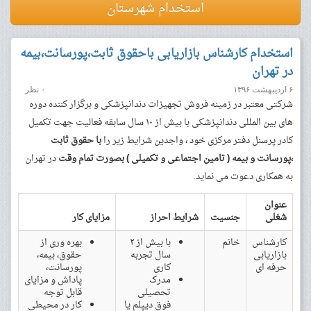
استخدام شهرستان
استخدام کارشناس بازاریابی باحقوق ثابت،پورسانت،بیمه
در تهران
۶ اردیبهشت ۱۳۹۶
۰ نظر
شرکتی معتبر در زمینه فروش تجهیزات دندانپزشکی و برگزار کننده دوره
های بین المللی دندانپزشکی با بیش از ۱۰ سال سابقه فعالیت جهت تکمیل
کادر پرسنل دفتر مرکزی خود ، واجدین شرایط زیر را
با حقوق ثابت
،پورسانت و بیمه ( تامین اجتماعی و تکمیلی ) بصورت تمام وقت
در تهران
به همکاری دعوت می نماید.
عنوان
شغلی
جنسیت
شرایط احراز
مزایای کار
کارشناس
خانم
با بیش از ۲
بهره وری از
بازاریابی
سال تجربه
حقوق، بیمه،
حرفه ای
کاری
پورسانت،
مدرک
پاداش و مزایای
تحصیلی
قابل توجه
فوق دیپلم یا
کار در محیطی