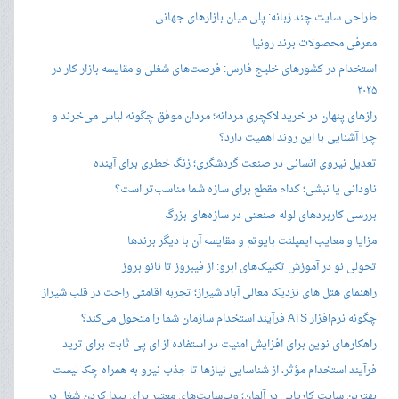
طراحی سایت چند زبانه: پلی میان بازارهای جهانی
معرفی محصولات برند رونیا
استخدام در کشورهای خلیج فارس: فرصت‌های شغلی و مقایسه بازار کار در
۲۰۲۵
رازهای پنهان در خرید لاکچری مردانه؛ مردان موفق چگونه لباس می‌خرند و
چرا آشنایی با این روند اهمیت دارد؟
تعدیل نیروی انسانی در صنعت گردشگری؛ زنگ خطری برای آینده
ناودانی یا نبشی؛ کدام مقطع برای سازه شما مناسب‌تر است؟
بررسی کاربردهای لوله صنعتی در سازه‌های بزرگ
مزایا و معایب ایمپلنت بایوتم و مقایسه آن با دیگر برندها
تحولی نو در آموزش تکنیک‌های ابرو: از فیبروز تا نانو بروز
راهنمای هتل های نزدیک معالی آباد شیراز؛ تجربه اقامتی راحت در قلب شیراز
چگونه نرم‌افزار ATS فرآیند استخدام سازمان شما را متحول می‌کند؟
راهکارهای نوین برای افزایش امنیت در استفاده از آی پی ثابت برای ترید
فرآیند استخدام مؤثر، از شناسایی نیازها تا جذب نیرو به همراه چک لیست
بهترین سایت کاریابی در آلمان؛ وب‌سایت‌های معتبر برای پیدا کردن شغل در