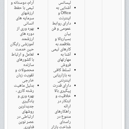
لیسانس
آرام، دوستانه و
آشنایی به
تیمی با حفظ
Office و
ارزشهای
اینترنت
سرمایه های
دارای روابط
انسانی
عمومی و فن
بهره وری از
بیان
دوره های
بسیاربالا و
ارزشمند
علاقمند به
آموزشی رایگان
کارهای تیمی
حین خدمت
آشنا به
تعامل و ارتباط
مهارتهای
با کشورهای
فروش
سازنده
تسلط کافی
محصولات و
به بازاریابی
تقویت زبان
اینترنتی
خارجی
دارای قدرت
بدلیل ماهیت
پیگیری بالا
رشته کاری ،
خلاقیت و
بهره وری و
ابتکار در
یادگیری
ارائه
جدیدترین
راهکارهای
روشهای
متنوع در
ارتباطی در
راستای
عصر نوین
شناخت بازار
فناوری