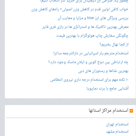
چطور یک صرافی ارز دیجیتال برای خرید تتر انتخاب کنیم؟
خواب کافی اولین قدم در کاهش وزن اصولی+ راه‌های کاهش وزن
بررسی ویژگی های ارز hive و مزایا و معایب آن
معرفی بهترین تاکتیک ها و استراتژی ها در بازی فری فایر
چگونگی سفارش چاپ هولوگرام با بهترین قیمت
از کجا نهال بخریم؟
استخدام مترجم یار اسپانیایی در دارالترجمه ساترا
چه ارتباطی بین دوج کوین و ایلان ماسک وجود دارد؟
بهترین غذاها و رستوران های دبی
۱۰ نکته مهم برای استخدام درجه داری نیروی انتظامی
آشنایی جامع با برند دماپویا
»
استخدام مراکز استانها
استخدام تهران
استخدام مشهد