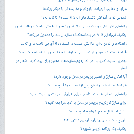
بررسی کاربردهای لوله صنعتی در سازه‌های بزرگ
مزایا و معایب ایمپلنت بایوتم و مقایسه آن با دیگر برندها
تحولی نو در آموزش تکنیک‌های ابرو: از فیبروز تا نانو بروز
راهنمای هتل های نزدیک معالی آباد شیراز؛ تجربه اقامتی راحت در قلب شیراز
چگونه نرم‌افزار ATS فرآیند استخدام سازمان شما را متحول می‌کند؟
راهکارهای نوین برای افزایش امنیت در استفاده از آی پی ثابت برای ترید
فرآیند استخدام مؤثر، از شناسایی نیازها تا جذب نیرو به همراه چک لیست
بهترین سایت کاریابی در آلمان؛ وب‌سایت‌های معتبر برای پیدا کردن شغل در
آلمان
آیا امکان شارژ و تعمیر پرینتر در محل وجود دارد؟
شرایط استخدام در آلمان پس از آوسبیلدونگ چیست؟
راهنمای انتخاب هاست مناسب برای افزایش سرعت و امنیت سایت
برای شارژ کارتریج پرینتر در محل به کجا مراجعه کنیم؟
دلایل استقبال مردم از وام طلا چیست؟
تاریخ ثبت نام و برگزاری آزمون دکتری ۱۴۰۴
چگونه یک برنامه نویس شویم؟