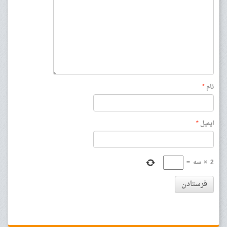
نام
*
ایمیل
*
2
×
سه
=
فرستادن