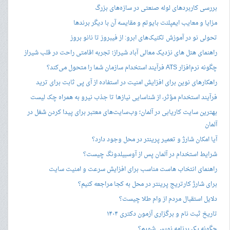
بررسی کاربردهای لوله صنعتی در سازه‌های بزرگ
مزایا و معایب ایمپلنت بایوتم و مقایسه آن با دیگر برندها
تحولی نو در آموزش تکنیک‌های ابرو: از فیبروز تا نانو بروز
راهنمای هتل های نزدیک معالی آباد شیراز؛ تجربه اقامتی راحت در قلب شیراز
چگونه نرم‌افزار ATS فرآیند استخدام سازمان شما را متحول می‌کند؟
راهکارهای نوین برای افزایش امنیت در استفاده از آی پی ثابت برای ترید
فرآیند استخدام مؤثر، از شناسایی نیازها تا جذب نیرو به همراه چک لیست
بهترین سایت کاریابی در آلمان؛ وب‌سایت‌های معتبر برای پیدا کردن شغل در
آلمان
آیا امکان شارژ و تعمیر پرینتر در محل وجود دارد؟
شرایط استخدام در آلمان پس از آوسبیلدونگ چیست؟
راهنمای انتخاب هاست مناسب برای افزایش سرعت و امنیت سایت
برای شارژ کارتریج پرینتر در محل به کجا مراجعه کنیم؟
دلایل استقبال مردم از وام طلا چیست؟
تاریخ ثبت نام و برگزاری آزمون دکتری ۱۴۰۴
چگونه یک برنامه نویس شویم؟