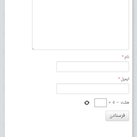
نام
*
ایمیل
*
هشت
−
4
=
فرستادن