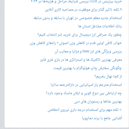
خرید بیزینس در کانادا بررسی شرایط، مراحل و هزینه‌ها در ۲۰۲۴
۹ نکته تاثیر گذار برای موفقیت در مصاحبه کاری آنلاین
استخدام جدید معلم خصوصی در تهران با سابقه و بدون سابقه
بانک اطلاعات مشاغل استان ها
چطور یک صرافی ارز دیجیتال برای خرید تتر انتخاب کنیم؟
خواب کافی اولین قدم در کاهش وزن اصولی+ راه‌های کاهش وزن
بررسی ویژگی های ارز hive و مزایا و معایب آن
معرفی بهترین تاکتیک ها و استراتژی ها در بازی فری فایر
چگونگی سفارش چاپ هولوگرام با بهترین قیمت
از کجا نهال بخریم؟
استخدام مترجم یار اسپانیایی در دارالترجمه ساترا
چه ارتباطی بین دوج کوین و ایلان ماسک وجود دارد؟
بهترین غذاها و رستوران های دبی
۱۰ نکته مهم برای استخدام درجه داری نیروی انتظامی
آشنایی جامع با برند دماپویا