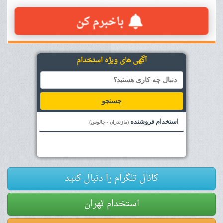
آگهی های ویژه استخدام
جستجو
استخدام فروشنده
(مازندران - چالوس)
کانال تلگرام را دنبال کنید
استخدام تهران