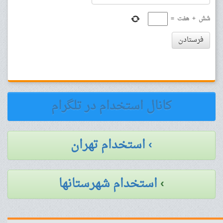
شش
+
هفت
=
فرستادن
کانال استخدام در تلگرام
› استخدام تهران
›
استخدام شهرستانها