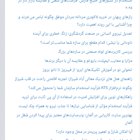
استخدام در کشورهای خلیج فارس: فرصت‌های شغلی و مقایسه بازار کار در
۲۰۲۵
رازهای پنهان در خرید لاکچری مردانه؛ مردان موفق چگونه لباس می‌خرند و
چرا آشنایی با این روند اهمیت دارد؟
تعدیل نیروی انسانی در صنعت گردشگری؛ زنگ خطری برای آینده
ناودانی یا نبشی؛ کدام مقطع برای سازه شما مناسب‌تر است؟
بررسی کاربردهای لوله صنعتی در سازه‌های بزرگ
مزایا و معایب ایمپلنت بایوتم و مقایسه آن با دیگر برندها
تحولی نو در آموزش تکنیک‌های ابرو: از فیبروز تا نانو بروز
راهنمای هتل های نزدیک معالی آباد شیراز؛ تجربه اقامتی راحت در قلب شیراز
چگونه نرم‌افزار ATS فرآیند استخدام سازمان شما را متحول می‌کند؟
راهکارهای نوین برای افزایش امنیت در استفاده از آی پی ثابت برای ترید
فرآیند استخدام مؤثر، از شناسایی نیازها تا جذب نیرو به همراه چک لیست
بهترین سایت کاریابی در آلمان؛ وب‌سایت‌های معتبر برای پیدا کردن شغل در
آلمان
آیا امکان شارژ و تعمیر پرینتر در محل وجود دارد؟