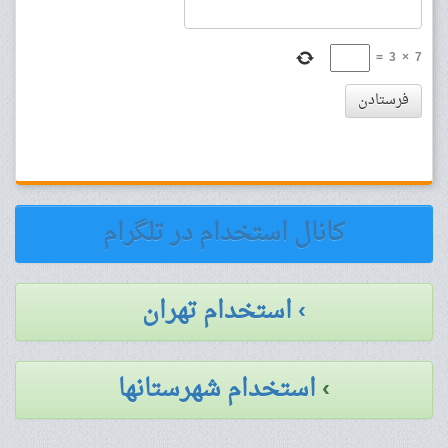
=
3
×
7
فرستادن
کانال استخدام در تلگرام
› استخدام تهران
›
استخدام شهرستانها