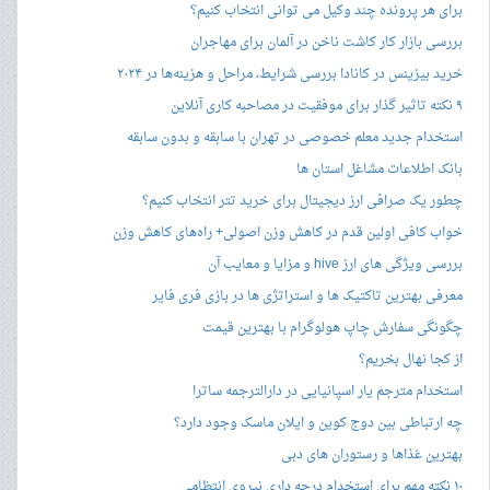
برای هر پرونده چند وکیل می توانی انتخاب کنیم؟
بررسی بازار کار کاشت ناخن در آلمان برای مهاجران
خرید بیزینس در کانادا بررسی شرایط، مراحل و هزینه‌ها در ۲۰۲۴
۹ نکته تاثیر گذار برای موفقیت در مصاحبه کاری آنلاین
استخدام جدید معلم خصوصی در تهران با سابقه و بدون سابقه
بانک اطلاعات مشاغل استان ها
چطور یک صرافی ارز دیجیتال برای خرید تتر انتخاب کنیم؟
خواب کافی اولین قدم در کاهش وزن اصولی+ راه‌های کاهش وزن
بررسی ویژگی های ارز hive و مزایا و معایب آن
معرفی بهترین تاکتیک ها و استراتژی ها در بازی فری فایر
چگونگی سفارش چاپ هولوگرام با بهترین قیمت
از کجا نهال بخریم؟
استخدام مترجم یار اسپانیایی در دارالترجمه ساترا
چه ارتباطی بین دوج کوین و ایلان ماسک وجود دارد؟
بهترین غذاها و رستوران های دبی
۱۰ نکته مهم برای استخدام درجه داری نیروی انتظامی