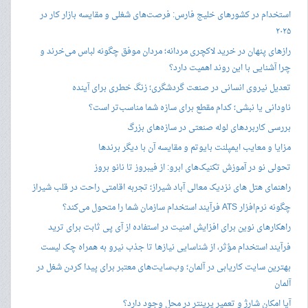
استخدام در کشورهای خلیج فارس: فرصت‌های شغلی و مقایسه بازار کار در
۲۰۲۵
رازهای پنهان در خرید لاکچری مردانه؛ مردان موفق چگونه لباس می‌خرند و
چرا آشنایی با این روند اهمیت دارد؟
تعدیل نیروی انسانی در صنعت گردشگری؛ زنگ خطری برای آینده
ناودانی یا نبشی؛ کدام مقطع برای سازه شما مناسب‌تر است؟
بررسی کاربردهای لوله صنعتی در سازه‌های بزرگ
مزایا و معایب ایمپلنت بایوتم و مقایسه آن با دیگر برندها
تحولی نو در آموزش تکنیک‌های ابرو: از فیبروز تا نانو بروز
راهنمای هتل های نزدیک معالی آباد شیراز؛ تجربه اقامتی راحت در قلب شیراز
چگونه نرم‌افزار ATS فرآیند استخدام سازمان شما را متحول می‌کند؟
راهکارهای نوین برای افزایش امنیت در استفاده از آی پی ثابت برای ترید
فرآیند استخدام مؤثر، از شناسایی نیازها تا جذب نیرو به همراه چک لیست
بهترین سایت کاریابی در آلمان؛ وب‌سایت‌های معتبر برای پیدا کردن شغل در
آلمان
آیا امکان شارژ و تعمیر پرینتر در محل وجود دارد؟