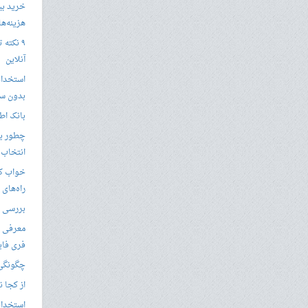
خرید بی
هزینه‌ها در
۹ نکته 
آنلاین
استخدام
بدون سا
بانک اط
چطور یک
انتخاب 
خواب کا
راه‌های
بررسی ویژگی های
معرفی ب
فری فای
چگونگی 
از کجا ن
استخدام 