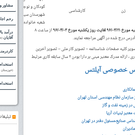
کودکان و نوجوانان
مشاور و
زن
کارشناسی
شهرستان سیرجان (مرکز
رحم اجا
شعبه خانواده)
۹۶/ لغایت روز یکشنبه مورخ ۹۶/۰۴/۰۳
از ساعت ۸
درآمد با
آقایان
(خ
ورد نیاز : شش قطعه عکس ۴*۳ – تصویر کلیه صفحات شناسنانمه – تصویر کار ملی – تصویر آخرین
کاردرمنـ
 معتبر مبنی بر دارا بودن ۲ سال سابقه کاری مرتبط
استخدام 
س خصوصی آیلتس
(خوزستان - 
استخدام
انکاری
سازمان نظام مهندسی استان تهران
ر زمینه نفت و گاز
معتبر لبنیات آریا
»
تبلیغات
ناس صنایع،مسئول دفتر در تهران
ادیران