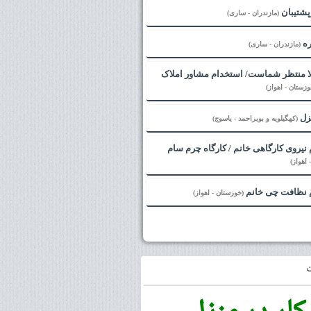
پشتیبان
(مازندران - ساری)
ره
(مازندران - ساری)
لا منتظر شماست/ استخدام مشاور املاک
وزستان - اهواز)
زل
(کهگیلویه و بویراحمد - یاسوج)
نیروی کارگاهی خانم / کارگاه چرم سام
اهواز)
 نظافت چی خانم
(خوزستان - اهواز)