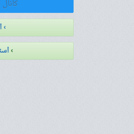
کانال 
› 
›
است