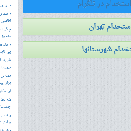
استخدام در تلگرام
نانو برو
راهنمای 
اقامتی 
استخدام تهران
متحول م
راهکارها
خدام شهرستانها
پی ثابت
فرآیند ا
نیرو به
بهترین 
برای پید
آیا امکا
شرایط ا
چیست؟
راهنمای
و امنیت
برای شار