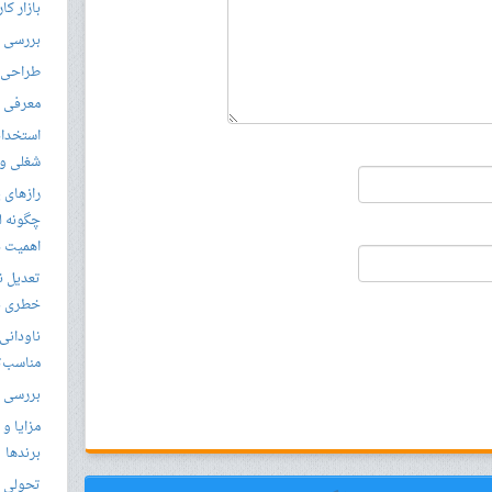
بازار کا
بررسی ال
طراحی س
معرفی م
استخدام
شغلی و مق
رازهای 
چگونه ل
اهمیت د
تعدیل ن
خطری بر
ناودانی 
مناسب‌ت
بررسی ک
مزایا و 
برندها
تحولی نو