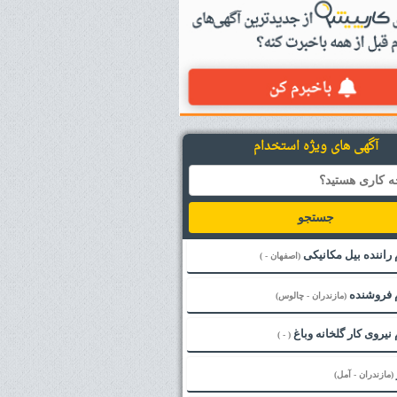
آگهی های ویژه استخدام
جستجو
راننده بیل مکانیکی
(اصفهان - )
 فروشنده
(مازندران - چالوس)
نیروی کار گلخانه وباغ
( - )
(مازندران - آمل)