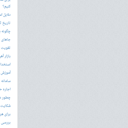
کنیم؟
دلایل ا
تاریخ ثب
چگونه ی
جاهای د
تقویت زب
بازار آ
استخدام
آموزش م
سامانه ن
اجاره ح
چطور در
شکایت از 
برای هر
بررسی با