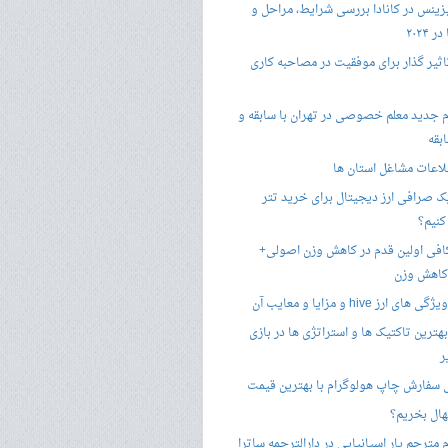
زینس در کانادا بررسی شرایط، مراحل و
 ۲۰۲۴
تاثیر گذار برای موفقیت در مصاحبه کاری
 جدید معلم خصوصی در تهران با سابقه و
بقه
لاعات مشاغل استان ها
 صرافی ارز دیجیتال برای خرید تتر
کنیم؟
فی اولین قدم در کاهش وزن اصولی+
 کاهش وزن
 ارز hive و مزایا و معایب آن
هترین تاکتیک ها و استراتژی ها در بازی
ر
سفارش چاپ هولوگرام با بهترین قیمت
هال بخریم؟
مترجم یار اسپانیایی در دارالترجمه ساترا