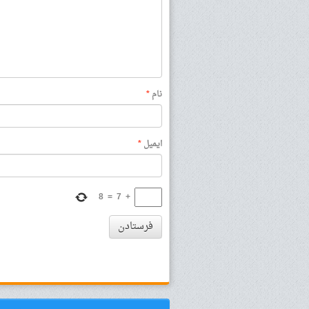
نام
*
ایمیل
*
8
=
7
+
فرستادن