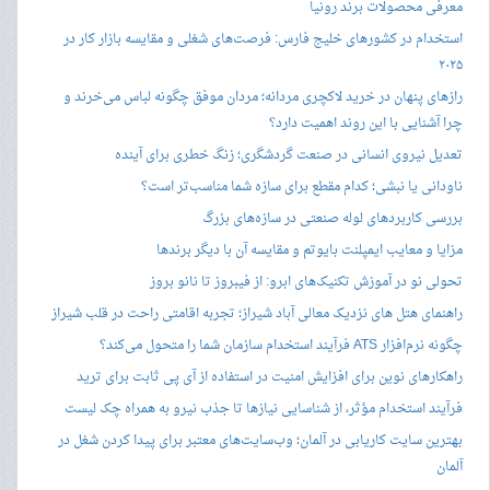
معرفی محصولات برند رونیا
استخدام در کشورهای خلیج فارس: فرصت‌های شغلی و مقایسه بازار کار در
۲۰۲۵
رازهای پنهان در خرید لاکچری مردانه؛ مردان موفق چگونه لباس می‌خرند و
چرا آشنایی با این روند اهمیت دارد؟
تعدیل نیروی انسانی در صنعت گردشگری؛ زنگ خطری برای آینده
ناودانی یا نبشی؛ کدام مقطع برای سازه شما مناسب‌تر است؟
بررسی کاربردهای لوله صنعتی در سازه‌های بزرگ
مزایا و معایب ایمپلنت بایوتم و مقایسه آن با دیگر برندها
تحولی نو در آموزش تکنیک‌های ابرو: از فیبروز تا نانو بروز
راهنمای هتل های نزدیک معالی آباد شیراز؛ تجربه اقامتی راحت در قلب شیراز
چگونه نرم‌افزار ATS فرآیند استخدام سازمان شما را متحول می‌کند؟
راهکارهای نوین برای افزایش امنیت در استفاده از آی پی ثابت برای ترید
فرآیند استخدام مؤثر، از شناسایی نیازها تا جذب نیرو به همراه چک لیست
بهترین سایت کاریابی در آلمان؛ وب‌سایت‌های معتبر برای پیدا کردن شغل در
آلمان