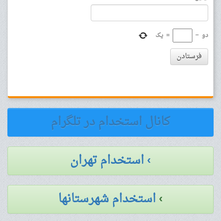
دو
−
=
یک
فرستادن
کانال استخدام در تلگرام
› استخدام تهران
›
استخدام شهرستانها