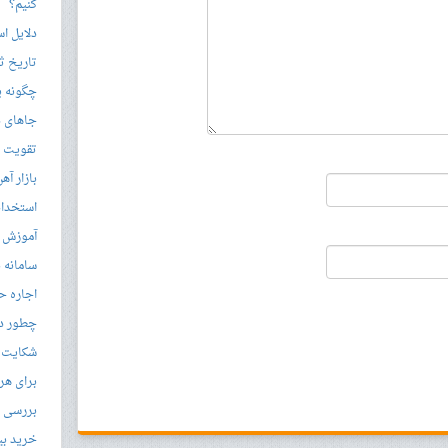
کنیم؟
دلایل ا
تاریخ ثب
چگونه ی
جاهای د
تقویت زب
بازار آ
استخدام
آموزش م
سامانه ن
اجاره ح
چطور در
شکایت از 
برای هر
بررسی با
خرید بی