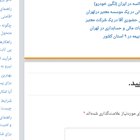
نانو برو
انسه در ایران (نگین خودرو)
راهنمای 
انی در یک موسسه معتبر درتهران
اقامتی 
 حضوری آقا در یک شرکت معتبر
ت مالی و حسابداری در تهران
متحول م
ستان کشور
راهکارها
پی ثابت
فرآیند ا
نیرو به
بهترین 
ید.
برای پید
آیا امکا
شرایط ا
چیست؟
موردنیاز علامت‌گذاری شده‌اند
*
راهنمای
و امنیت
برای شار