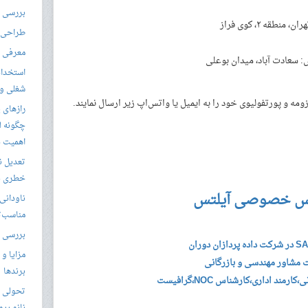
بررسی ال
ران، منطقه ۲، کوی فراز
طراحی س
معرفی م
 سعادت آباد، میدان بوعلی
استخدام
شغلی و مق
ه و پورتفولیوی خود را به ایمیل یا واتس‌اپ زیر ارسال نمایند.
رازهای 
چگونه ل
اهمیت د
تعدیل ن
خطری بر
س خصوصی آیلتس
ناودانی 
مناسب‌ت
بررسی ک
مزایا و 
مشاور مهندسی و بازرگانی
برندها
تحولی نو