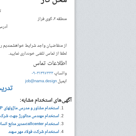
محل کار
ته
منطقه ۲، کوی فراز
آدرس:
از متقاضیان واجد شرایط خواهشمندیم رزوم
لطفا از تماس تلفنی خودداری نمایید.
اطلاعات تماس
واتساپ
۰۹۰۳۱۳۹۷۳۳۳
ایمیل
job@nama.design
تدری
آگهی‌های استخدام مشابه:
استخدام مشاور و مدرس ماژولهای SAP در شرکت داده پردازان دوران
استخدام مهندس متالورژ جهت شرکت 
استخدام callcenter،مدیر منابع انسانی،کارمند اداری،کارشناس NOC،گرافیست
استخدام شرکت فولاد مهر سهند