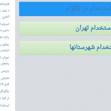
هزینه‌ها در
استخدام در تلگرام
۹ نکته 
آنلاین
استخدام
استخدام تهران
بدون سا
بانک اط
خدام شهرستانها
چطور یک
انتخاب 
خواب کا
راه‌های
بررسی ویژگی های
معرفی ب
فری فای
چگونگی 
از کجا ن
استخدام 