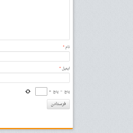
نام
*
ایمیل
*
پنج
−
پنج
=
فرستادن