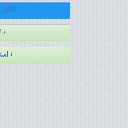
کانال 
› 
›
است