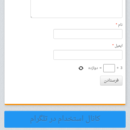
نام
*
ایمیل
*
3
+
=
دوازده
فرستادن
کانال استخدام در تلگرام