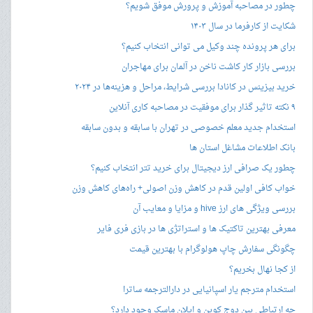
چطور در مصاحبه‌ آموزش و پرورش موفق شویم؟
شکایت از کارفرما در سال ۱۴۰۳
برای هر پرونده چند وکیل می توانی انتخاب کنیم؟
بررسی بازار کار کاشت ناخن در آلمان برای مهاجران
خرید بیزینس در کانادا بررسی شرایط، مراحل و هزینه‌ها در ۲۰۲۴
۹ نکته تاثیر گذار برای موفقیت در مصاحبه کاری آنلاین
استخدام جدید معلم خصوصی در تهران با سابقه و بدون سابقه
بانک اطلاعات مشاغل استان ها
چطور یک صرافی ارز دیجیتال برای خرید تتر انتخاب کنیم؟
خواب کافی اولین قدم در کاهش وزن اصولی+ راه‌های کاهش وزن
بررسی ویژگی های ارز hive و مزایا و معایب آن
معرفی بهترین تاکتیک ها و استراتژی ها در بازی فری فایر
چگونگی سفارش چاپ هولوگرام با بهترین قیمت
از کجا نهال بخریم؟
استخدام مترجم یار اسپانیایی در دارالترجمه ساترا
چه ارتباطی بین دوج کوین و ایلان ماسک وجود دارد؟