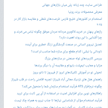
طراحی سایت چند زبانه: پلی میان بازارهای جهانی
معرفی محصولات برند رونیا
استخدام در کشورهای خلیج فارس: فرصت‌های شغلی و مقایسه بازار کار در
۲۰۲۵
رازهای پنهان در خرید لاکچری مردانه؛ مردان موفق چگونه لباس می‌خرند و
چرا آشنایی با این روند اهمیت دارد؟
تعدیل نیروی انسانی در صنعت گردشگری؛ زنگ خطری برای آینده
ناودانی یا نبشی؛ کدام مقطع برای سازه شما مناسب‌تر است؟
بررسی کاربردهای لوله صنعتی در سازه‌های بزرگ
مزایا و معایب ایمپلنت بایوتم و مقایسه آن با دیگر برندها
تحولی نو در آموزش تکنیک‌های ابرو: از فیبروز تا نانو بروز
راهنمای هتل های نزدیک معالی آباد شیراز؛ تجربه اقامتی راحت در قلب شیراز
چگونه نرم‌افزار ATS فرآیند استخدام سازمان شما را متحول می‌کند؟
راهکارهای نوین برای افزایش امنیت در استفاده از آی پی ثابت برای ترید
فرآیند استخدام مؤثر، از شناسایی نیازها تا جذب نیرو به همراه چک لیست
بهترین سایت کاریابی در آلمان؛ وب‌سایت‌های معتبر برای پیدا کردن شغل در