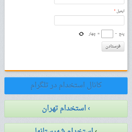
ایمیل
*
پنج
−
=
چهار
فرستادن
کانال استخدام در تلگرام
› استخدام تهران
›
استخدام شهرستانها