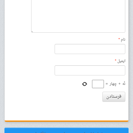
نام
*
ایمیل
*
نُه
+
چهار
=
فرستادن