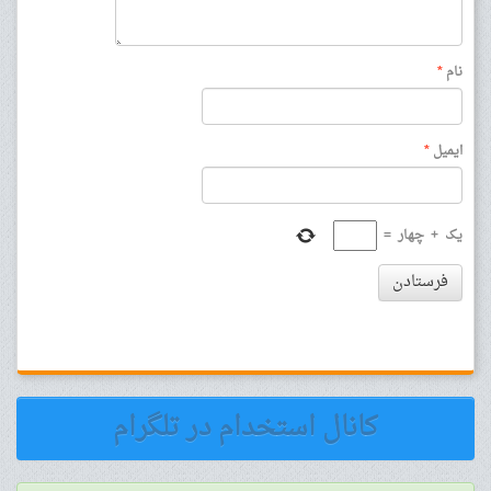
نام
*
ایمیل
*
یک
+
چهار
=
فرستادن
کانال استخدام در تلگرام