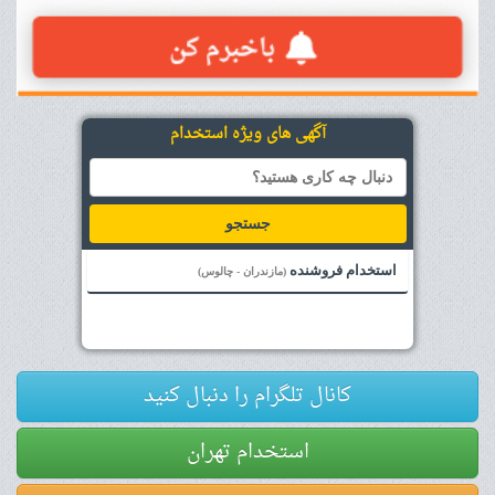
آگهی های ویژه استخدام
جستجو
استخدام فروشنده
(مازندران - چالوس)
کانال تلگرام را دنبال کنید
استخدام تهران