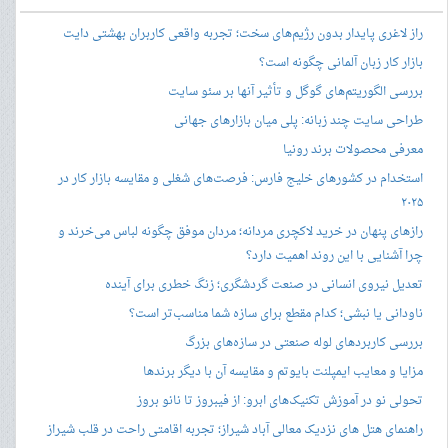
راز لاغری پایدار بدون رژیم‌های سخت؛ تجربه واقعی کاربران بهشتی دایت
بازار کار زبان آلمانی چگونه است؟
بررسی الگوریتم‌های گوگل و تأثیر آنها بر سئو سایت
طراحی سایت چند زبانه: پلی میان بازارهای جهانی
معرفی محصولات برند رونیا
استخدام در کشورهای خلیج فارس: فرصت‌های شغلی و مقایسه بازار کار در
۲۰۲۵
رازهای پنهان در خرید لاکچری مردانه؛ مردان موفق چگونه لباس می‌خرند و
چرا آشنایی با این روند اهمیت دارد؟
تعدیل نیروی انسانی در صنعت گردشگری؛ زنگ خطری برای آینده
ناودانی یا نبشی؛ کدام مقطع برای سازه شما مناسب‌تر است؟
بررسی کاربردهای لوله صنعتی در سازه‌های بزرگ
مزایا و معایب ایمپلنت بایوتم و مقایسه آن با دیگر برندها
تحولی نو در آموزش تکنیک‌های ابرو: از فیبروز تا نانو بروز
راهنمای هتل های نزدیک معالی آباد شیراز؛ تجربه اقامتی راحت در قلب شیراز