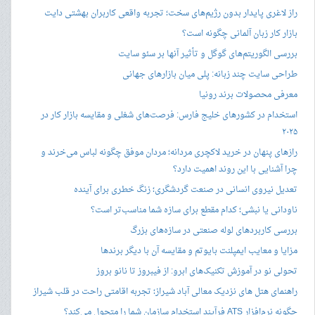
راز لاغری پایدار بدون رژیم‌های سخت؛ تجربه واقعی کاربران بهشتی دایت
بازار کار زبان آلمانی چگونه است؟
بررسی الگوریتم‌های گوگل و تأثیر آنها بر سئو سایت
طراحی سایت چند زبانه: پلی میان بازارهای جهانی
معرفی محصولات برند رونیا
استخدام در کشورهای خلیج فارس: فرصت‌های شغلی و مقایسه بازار کار در
۲۰۲۵
رازهای پنهان در خرید لاکچری مردانه؛ مردان موفق چگونه لباس می‌خرند و
چرا آشنایی با این روند اهمیت دارد؟
تعدیل نیروی انسانی در صنعت گردشگری؛ زنگ خطری برای آینده
ناودانی یا نبشی؛ کدام مقطع برای سازه شما مناسب‌تر است؟
بررسی کاربردهای لوله صنعتی در سازه‌های بزرگ
مزایا و معایب ایمپلنت بایوتم و مقایسه آن با دیگر برندها
تحولی نو در آموزش تکنیک‌های ابرو: از فیبروز تا نانو بروز
راهنمای هتل های نزدیک معالی آباد شیراز؛ تجربه اقامتی راحت در قلب شیراز
چگونه نرم‌افزار ATS فرآیند استخدام سازمان شما را متحول می‌کند؟