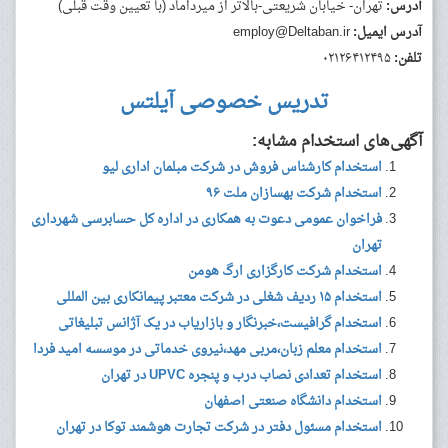
آدرس:
تهران- خیابان شریعتی-بالاتر از میرداماد (با تعیین وقت قبلی)
آدرس ایمیل:
employ@Deltaban.ir
تلفن:
۰۲۱۲۶۴۱۲۴۹۵
تدریس خصوصی آیلتس
آگهی‌های استخدام مشابه:
استخدام کارشناس فروش در شرکت مبلمان اداری لیو
استخدام شرکت بهسازان ملت ۹۶
فراخوان عمومی دعوت به همکاری در اداره کل حسابرسی شهرداری
تهران
استخدام شرکت کارگزاری ارگ هومن
استخدام ۱۵ ردیف شغلی در شرکت معتبر پیمانکاری بین المللی
استخدام گرافیست،خبرنگار و بازاریاب در یک آژانس تبلیغاتی
استخدام معلم زبان،مربی مهد،نیروی خدماتی در موسسه امید فردا
استخدام تعدادی نصاب درب و پنجره UPVC در تهران
استخدام دانشگاه صنعتی اصفهان
استخدام مسئول دفتر در شرکت تجارت هوشمند توکا در تهران