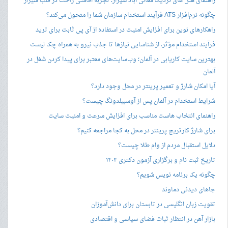
راهنمای هتل های نزدیک معالی آباد شیراز؛ تجربه اقامتی راحت در قلب شیراز
چگونه نرم‌افزار ATS فرآیند استخدام سازمان شما را متحول می‌کند؟
راهکارهای نوین برای افزایش امنیت در استفاده از آی پی ثابت برای ترید
فرآیند استخدام مؤثر، از شناسایی نیازها تا جذب نیرو به همراه چک لیست
بهترین سایت کاریابی در آلمان؛ وب‌سایت‌های معتبر برای پیدا کردن شغل در
آلمان
آیا امکان شارژ و تعمیر پرینتر در محل وجود دارد؟
شرایط استخدام در آلمان پس از آوسبیلدونگ چیست؟
راهنمای انتخاب هاست مناسب برای افزایش سرعت و امنیت سایت
برای شارژ کارتریج پرینتر در محل به کجا مراجعه کنیم؟
دلایل استقبال مردم از وام طلا چیست؟
تاریخ ثبت نام و برگزاری آزمون دکتری ۱۴۰۴
چگونه یک برنامه نویس شویم؟
جاهای دیدنی دماوند
تقویت زبان انگلیسی در تابستان برای دانش‌آموزان
بازار آهن در انتظار ثبات فضای سیاسی و اقتصادی