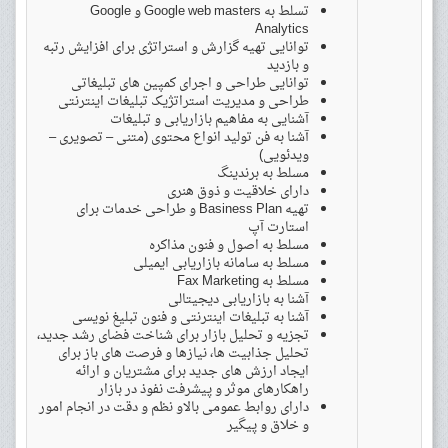
تسلط به Google web masters و Google
Analytics
توانایی تهیه گزارش و استراتژی برای افزایش رتبه
و بازدید
توانایی طراحی و اجرای کمپین های تبلیغاتی
طراحی و مدیریت استراتژیک تبلیغات اینترنتی
آشنایی به مفاهیم بازاریابی و تبلیغات
آشنا به فن تولید انواع محتوی (متنی – تصویری –
ویدئویی)
مسلط به برندینگ
دارای خلاقیت و ذوق هنری
تهیه Basiness Plan و طراحی خدمات برای
استارت آپ
مسلط به اصول و فنون مذاکره
مسلط به سامانه بازاریابی ایمیلی
مسلط به Fax Marketing
آشنا به بازاریابی دیجیتالی
آشنا به تبلیغات اینترنتی و فنون تبلیغ نویسی
تجزیه و تحلیل بازار برای شناخت فضای رشد جدید،
تحلیل جذابیت ها، نیازها و فرصت های باز برای
ایجاد ارزش های جدید برای مشتریان و ارائه
راهکارهای موثر و پیشرفت نفوذ در بازار
دارای روابط عمومی بالاو نظم و دقت در انجام امور
و خلاق و پیگیر