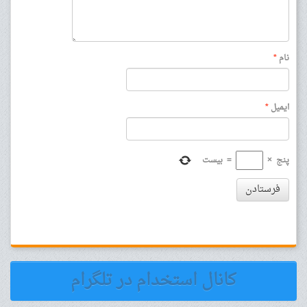
نام
*
ایمیل
*
پنج
×
=
بیست
فرستادن
کانال استخدام در تلگرام