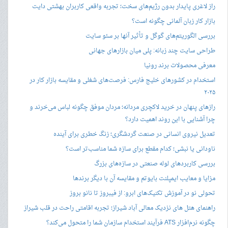
راز لاغری پایدار بدون رژیم‌های سخت؛ تجربه واقعی کاربران بهشتی دایت
بازار کار زبان آلمانی چگونه است؟
بررسی الگوریتم‌های گوگل و تأثیر آنها بر سئو سایت
طراحی سایت چند زبانه: پلی میان بازارهای جهانی
معرفی محصولات برند رونیا
استخدام در کشورهای خلیج فارس: فرصت‌های شغلی و مقایسه بازار کار در
۲۰۲۵
رازهای پنهان در خرید لاکچری مردانه؛ مردان موفق چگونه لباس می‌خرند و
چرا آشنایی با این روند اهمیت دارد؟
تعدیل نیروی انسانی در صنعت گردشگری؛ زنگ خطری برای آینده
ناودانی یا نبشی؛ کدام مقطع برای سازه شما مناسب‌تر است؟
بررسی کاربردهای لوله صنعتی در سازه‌های بزرگ
مزایا و معایب ایمپلنت بایوتم و مقایسه آن با دیگر برندها
تحولی نو در آموزش تکنیک‌های ابرو: از فیبروز تا نانو بروز
راهنمای هتل های نزدیک معالی آباد شیراز؛ تجربه اقامتی راحت در قلب شیراز
چگونه نرم‌افزار ATS فرآیند استخدام سازمان شما را متحول می‌کند؟