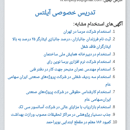
آدرس ایمیل:
hr.employ96@gmail.com
تدریس خصوصی آیلتس
آگهی‌های استخدام مشابه:
استخدام شرکت مرسا در تهران
ثبت نام فرزندان جانبازان ، درصد جانبازی ایثارگر ۲۵ درصد به بالا
ایثارگران فاقد شغل
استخدام در دبیرخانه همایش ملی ساختمان
استخدام شرکت نرم افزاری برسا نوین رای
استخدام مهندس عمران متبحر جهت کار در دفتر فنی
استخدام سه ردیف شغلی در شرکت پروژه‌های صنعتی ایران سهامی
عام
استخدام کارشناس حقوقی در شرکت پروژه‌های صنعتی
ایران،سهامی عام
استخدام بازاریاب با مزایای عالی در شرکت آسانسور سی تک
جذب دستیار پ‍ژوهشی در مراکز تحقیقات مصوب ورازت بهداشت
کمبود ۱۸۶ معلم در مقطع ابتدایی بویراحمد