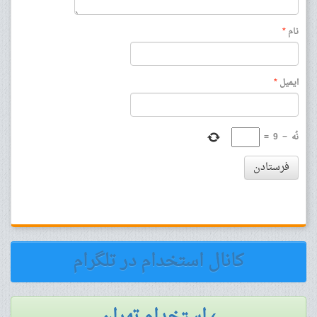
نام
*
ایمیل
*
نُه
−
9
=
فرستادن
کانال استخدام در تلگرام
› استخدام تهران