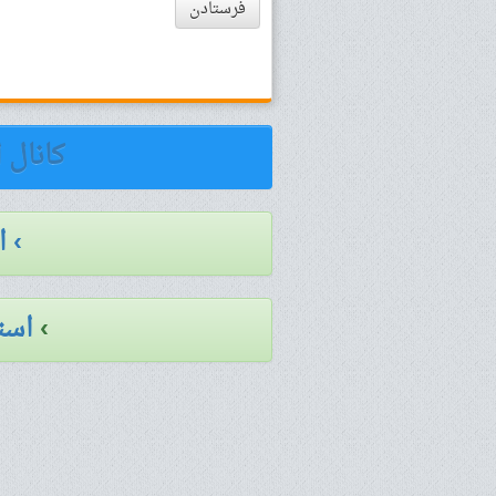
فرستادن
کانال 
› 
›
است