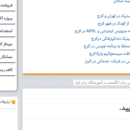
نیک سامان
فروشنده
تیک در تهران و کرج
پروژه اکسل (
از کودک در شهر کرج
 اینترنتی و ADSL در کرج
استخدام
ینیک دندانپزشکی درکرج
مونتاژ ک
مسلط به برنامه نویسی در کرج
بسابکار
 در شرکت خدماتی در البرز
کافه رس
زبان انگلیسی در آموزشگاه زبان اول
»
تبلیغات
ید.