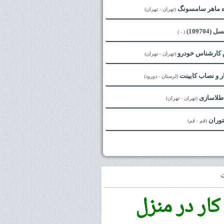
 ماهر سامسونگ
(تهران - تهران)
109704)
( - )
 کارشناس خودرو
(تهران - تهران)
ار و نصاب کابینت
(لرستان - دورود)
 طلاسازی
(تهران - تهران)
توران
(قم - قم)
کار در منزل