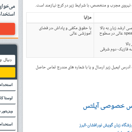
ه نیروی مجرب و متخصص، با شرایط زیر در کرج نیازمند است.
مزایا
ی ارشد زبان به بالا
با حقوق مکفی و پاداش ،در فضای
با توانایی speaking عالی در سطوح
آموزشی عالی
بالا
ه فازیک- دوم شرقی
 آدرس ایمیل زیر ارسال و یا با شماره های مندرج تماس حاصل
استخدام
اوستا کا
س خصوصی آیلتس
ویزیتور
شگاه زبان گویش نورافشان-البرز
استخدام