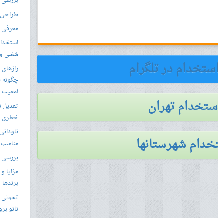
بررسی ال
طراحی س
معرفی م
استخدام
شغلی و مق
استخدام در تلگرام
رازهای 
چگونه ل
اهمیت د
استخدام تهران
تعدیل ن
خطری بر
ناودانی 
خدام شهرستانها
مناسب‌ت
بررسی ک
مزایا و 
برندها
تحولی نو
نانو برو