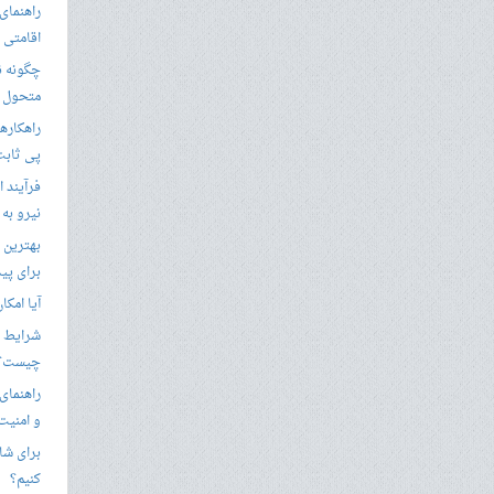
راهنمای 
اقامتی 
متحول م
راهکارها
پی ثابت
فرآیند ا
نیرو به
بهترین 
برای پید
آیا امکا
شرایط ا
چیست؟
راهنمای
و امنیت
برای شار
کنیم؟