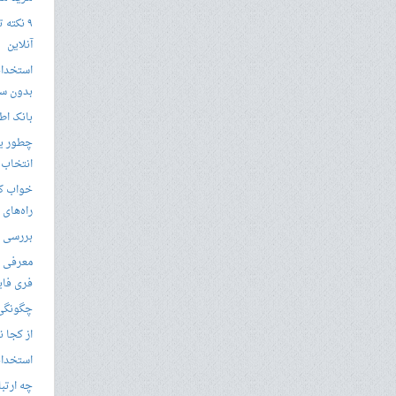
۹ نکته 
آنلاین
استخدام
بدون سا
بانک اط
چطور یک
انتخاب 
خواب کا
راه‌های
بررسی ویژگی های
معرفی ب
فری فای
چگونگی 
از کجا ن
استخدام 
چه ارتب