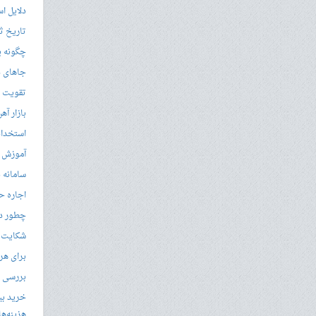
دلایل ا
تاریخ ثب
چگونه ی
جاهای د
تقویت زب
بازار آ
استخدام
آموزش م
سامانه ن
اجاره ح
چطور در
شکایت از 
برای هر
بررسی با
خرید بی
هزینه‌ها در