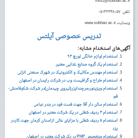
Info1@sobhan.ac.ir
تلفن: ۰۵۱۴۳۳۴۸۰۵۷
وبسایت
www.sobhan.ac.ir
تدریس خصوصی آیلتس
آگهی‌های استخدام مشابه:
استخدام لوازم خانگی لورچ ۹۴
استخدام یک گروه صنایع غذایی معتبر
استخدام مهندس مکانیک و الکترونیک در شهرک صنعتی انزلی
استخدام طراح و گرافیست وب در شرکت رایسان در اصفهان
استخدام ویزیتور،مرچندایزر(نیروی چیدمان)در شرکت شکوفامنش-
قم
استخدام سالن دار آقا جهت فست فود در بندر عباس
استخدام ۴ ردیف شغلی در یک شرکت معتبر در اصفهان
استخدام ۵ ردیف شغلی با مزایای عالی ازاستان کرمان جهت کاردر
یزد
استخدام متخصص PHP در یک شرکت معتبر در اصفهان