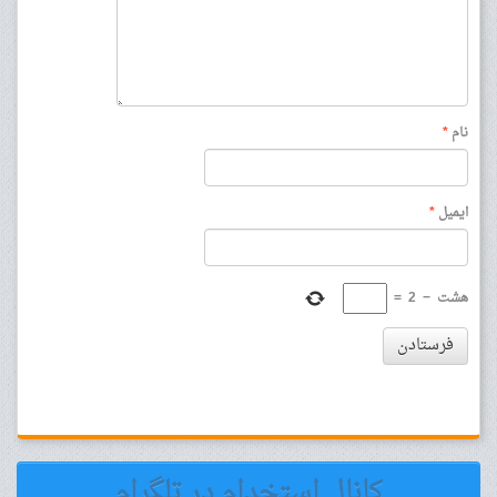
نام
*
ایمیل
*
هشت
−
2
=
فرستادن
کانال استخدام در تلگرام