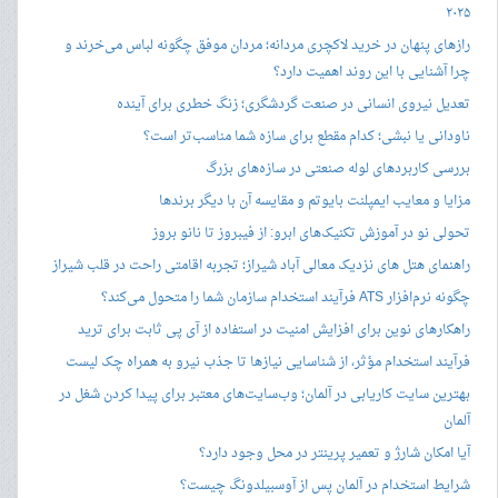
۲۰۲۵
رازهای پنهان در خرید لاکچری مردانه؛ مردان موفق چگونه لباس می‌خرند و
چرا آشنایی با این روند اهمیت دارد؟
تعدیل نیروی انسانی در صنعت گردشگری؛ زنگ خطری برای آینده
ناودانی یا نبشی؛ کدام مقطع برای سازه شما مناسب‌تر است؟
بررسی کاربردهای لوله صنعتی در سازه‌های بزرگ
مزایا و معایب ایمپلنت بایوتم و مقایسه آن با دیگر برندها
تحولی نو در آموزش تکنیک‌های ابرو: از فیبروز تا نانو بروز
راهنمای هتل های نزدیک معالی آباد شیراز؛ تجربه اقامتی راحت در قلب شیراز
چگونه نرم‌افزار ATS فرآیند استخدام سازمان شما را متحول می‌کند؟
راهکارهای نوین برای افزایش امنیت در استفاده از آی پی ثابت برای ترید
فرآیند استخدام مؤثر، از شناسایی نیازها تا جذب نیرو به همراه چک لیست
بهترین سایت کاریابی در آلمان؛ وب‌سایت‌های معتبر برای پیدا کردن شغل در
آلمان
آیا امکان شارژ و تعمیر پرینتر در محل وجود دارد؟
شرایط استخدام در آلمان پس از آوسبیلدونگ چیست؟