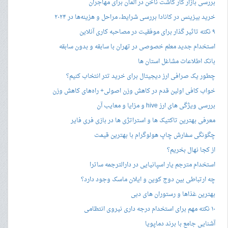
بررسی بازار کار کاشت ناخن در آلمان برای مهاجران
خرید بیزینس در کانادا بررسی شرایط، مراحل و هزینه‌ها در ۲۰۲۴
۹ نکته تاثیر گذار برای موفقیت در مصاحبه کاری آنلاین
استخدام جدید معلم خصوصی در تهران با سابقه و بدون سابقه
بانک اطلاعات مشاغل استان ها
چطور یک صرافی ارز دیجیتال برای خرید تتر انتخاب کنیم؟
خواب کافی اولین قدم در کاهش وزن اصولی+ راه‌های کاهش وزن
بررسی ویژگی های ارز hive و مزایا و معایب آن
معرفی بهترین تاکتیک ها و استراتژی ها در بازی فری فایر
چگونگی سفارش چاپ هولوگرام با بهترین قیمت
از کجا نهال بخریم؟
استخدام مترجم یار اسپانیایی در دارالترجمه ساترا
چه ارتباطی بین دوج کوین و ایلان ماسک وجود دارد؟
بهترین غذاها و رستوران های دبی
۱۰ نکته مهم برای استخدام درجه داری نیروی انتظامی
آشنایی جامع با برند دماپویا