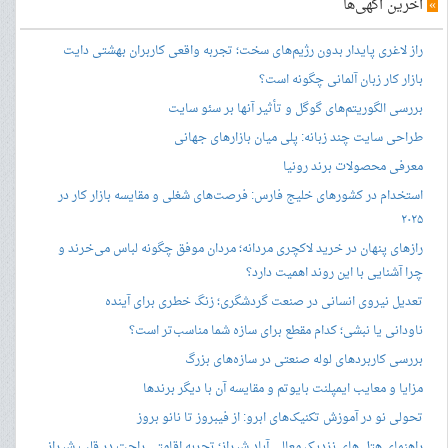
»
آخرین آگهی‌ها
راز لاغری پایدار بدون رژیم‌های سخت؛ تجربه واقعی کاربران بهشتی دایت
بازار کار زبان آلمانی چگونه است؟
بررسی الگوریتم‌های گوگل و تأثیر آنها بر سئو سایت
طراحی سایت چند زبانه: پلی میان بازارهای جهانی
معرفی محصولات برند رونیا
استخدام در کشورهای خلیج فارس: فرصت‌های شغلی و مقایسه بازار کار در
۲۰۲۵
رازهای پنهان در خرید لاکچری مردانه؛ مردان موفق چگونه لباس می‌خرند و
چرا آشنایی با این روند اهمیت دارد؟
تعدیل نیروی انسانی در صنعت گردشگری؛ زنگ خطری برای آینده
ناودانی یا نبشی؛ کدام مقطع برای سازه شما مناسب‌تر است؟
بررسی کاربردهای لوله صنعتی در سازه‌های بزرگ
مزایا و معایب ایمپلنت بایوتم و مقایسه آن با دیگر برندها
تحولی نو در آموزش تکنیک‌های ابرو: از فیبروز تا نانو بروز
راهنمای هتل های نزدیک معالی آباد شیراز؛ تجربه اقامتی راحت در قلب شیراز