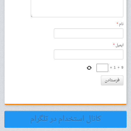
نام
*
ایمیل
*
=
1
+
9
فرستادن
کانال استخدام در تلگرام