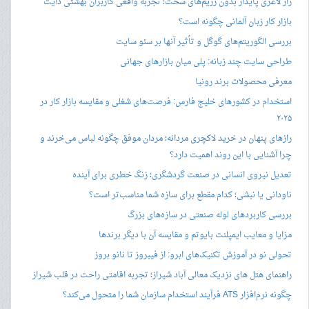
راز لاغری پایدار بدون رژیم‌های سخت؛ تجربه واقعی کاربران بهشتی دایت
بازار کار زبان آلمانی چگونه است؟
بررسی الگوریتم‌های گوگل و تأثیر آنها بر سئو سایت
طراحی سایت چند زبانه: پلی میان بازارهای جهانی
معرفی محصولات برند رونیا
استخدام در کشورهای خلیج فارس: فرصت‌های شغلی و مقایسه بازار کار در
۲۰۲۵
رازهای پنهان در خرید لاکچری مردانه؛ مردان موفق چگونه لباس می‌خرند و
چرا آشنایی با این روند اهمیت دارد؟
تعدیل نیروی انسانی در صنعت گردشگری؛ زنگ خطری برای آینده
ناودانی یا نبشی؛ کدام مقطع برای سازه شما مناسب‌تر است؟
بررسی کاربردهای لوله صنعتی در سازه‌های بزرگ
مزایا و معایب ایمپلنت بایوتم و مقایسه آن با دیگر برندها
تحولی نو در آموزش تکنیک‌های ابرو: از فیبروز تا نانو بروز
راهنمای هتل های نزدیک معالی آباد شیراز؛ تجربه اقامتی راحت در قلب شیراز
چگونه نرم‌افزار ATS فرآیند استخدام سازمان شما را متحول می‌کند؟