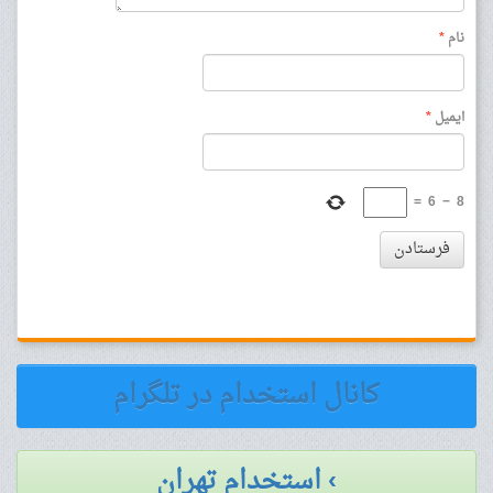
نام
*
ایمیل
*
=
6
−
8
فرستادن
کانال استخدام در تلگرام
› استخدام تهران