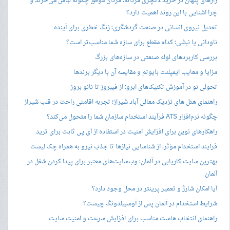
رازهای پنهان در خرید لاکچری مردانه؛ مردان موفق چگونه لباس می‌خرند و
چرا آشنایی با این روند اهمیت دارد؟
تعدیل نیروی انسانی در صنعت گردشگری؛ زنگ خطری برای آینده
ناودانی یا نبشی؛ کدام مقطع برای سازه شما مناسب‌تر است؟
بررسی کاربردهای لوله صنعتی در سازه‌های بزرگ
مزایا و معایب ایمپلنت بایوتم و مقایسه آن با دیگر برندها
تحولی نو در آموزش تکنیک‌های ابرو: از فیبروز تا نانو بروز
راهنمای هتل های نزدیک معالی آباد شیراز؛ تجربه اقامتی راحت در قلب شیراز
چگونه نرم‌افزار ATS فرآیند استخدام سازمان شما را متحول می‌کند؟
راهکارهای نوین برای افزایش امنیت در استفاده از آی پی ثابت برای ترید
فرآیند استخدام مؤثر، از شناسایی نیازها تا جذب نیرو به همراه چک لیست
بهترین سایت کاریابی در آلمان؛ وب‌سایت‌های معتبر برای پیدا کردن شغل در
آلمان
آیا امکان شارژ و تعمیر پرینتر در محل وجود دارد؟
شرایط استخدام در آلمان پس از آوسبیلدونگ چیست؟
راهنمای انتخاب هاست مناسب برای افزایش سرعت و امنیت سایت