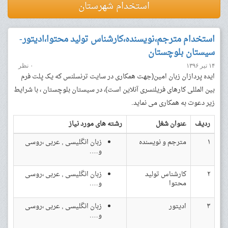
استخدام شهرستان
استخدام مترجم،نویسنده،کارشناس تولید محتوا،ادیتور-
سیستان بلوچستان
۱۴ تیر ۱۳۹۶
۰ نظر
ایده پردازان زبان امین(جهت همکاری در سایت ترنسلنس که یک پلت فرم
بین المللی کارهای فریلنسری آنلاین است)، در سیستان بلوچستان ، با شرایط
زیر دعوت به همکاری می نماید.
ردیف
عنوان شغل
رشته های مورد نیاز
۱
مترجم و نویسنده
زبان انگلیسی , عربی ،روسی
و….
۲
کارشناس تولید
زبان انگلیسی , عربی ،روسی
محتوا
و….
۳
ادیتور
زبان انگلیسی , عربی ،روسی
و….