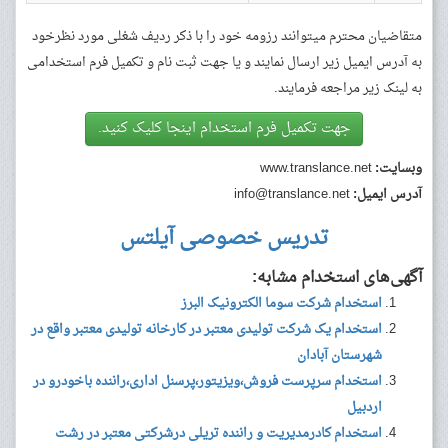
متقاضیان محترم میتوانند رزومه خود را با ذکر ردیف شغلی مورد نظرخود
به آدرس ایمیل زیر ارسال نمایند و یا جهت ثبت نام و تکمیل فرم استخدامی
به لینک زیر مراجعه فرمایند.
جهت تکمیل فرم استخدام اینجا کلیک کنید.
وبسایت:
www.translance.net
آدرس ایمیل:
info@translance.net
تدریس خصوصی آیلتس
آگهی‌های استخدام مشابه:
استخدام شرکت سوما الکترونیک البرز
استخدام یک شرکت تولیدی معتبر در کارخانه تولیدی معتبر واقع در
شهرستان آبادان
استخدام سرپرست فروش،ویزیتور،پرسنل اداری،راننده باخودرو در
اردبیل
استخدام کادرمدیریت و راننده تریلی درشرکتی معتبر در رشت