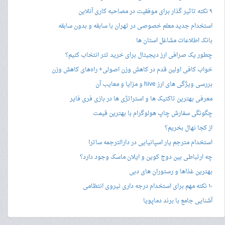
۹ نکته تاثیر گذار برای موفقیت در مصاحبه کاری آنلاین
استخدام جدید معلم خصوصی در تهران با سابقه و بدون سابقه
بانک اطلاعات مشاغل استان ها
چطور یک صرافی ارز دیجیتال برای خرید تتر انتخاب کنیم؟
خواب کافی اولین قدم در کاهش وزن اصولی+ راه‌های کاهش وزن
بررسی ویژگی های ارز hive و مزایا و معایب آن
معرفی بهترین تاکتیک ها و استراتژی ها در بازی فری فایر
چگونگی سفارش چاپ هولوگرام با بهترین قیمت
از کجا نهال بخریم؟
استخدام مترجم یار اسپانیایی در دارالترجمه ساترا
چه ارتباطی بین دوج کوین و ایلان ماسک وجود دارد؟
بهترین غذاها و رستوران های دبی
۱۰ نکته مهم برای استخدام درجه داری نیروی انتظامی
آشنایی جامع با برند دماپویا