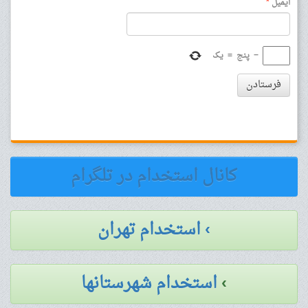
ایمیل
*
−
پنج
=
یک
فرستادن
کانال استخدام در تلگرام
› استخدام تهران
›
استخدام شهرستانها