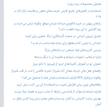
معرفی محصولات برند رونیا
استخدام در کشورهای خلیج فارس: فرصت‌های شغلی و مقایسه بازار کار در
۲۰۲۵
رازهای پنهان در خرید لاکچری مردانه؛ مردان موفق چگونه لباس می‌خرند و
چرا آشنایی با این روند اهمیت دارد؟
تعدیل نیروی انسانی در صنعت گردشگری؛ زنگ خطری برای آینده
ناودانی یا نبشی؛ کدام مقطع برای سازه شما مناسب‌تر است؟
بررسی کاربردهای لوله صنعتی در سازه‌های بزرگ
مزایا و معایب ایمپلنت بایوتم و مقایسه آن با دیگر برندها
تحولی نو در آموزش تکنیک‌های ابرو: از فیبروز تا نانو بروز
راهنمای هتل های نزدیک معالی آباد شیراز؛ تجربه اقامتی راحت در قلب شیراز
چگونه نرم‌افزار ATS فرآیند استخدام سازمان شما را متحول می‌کند؟
راهکارهای نوین برای افزایش امنیت در استفاده از آی پی ثابت برای ترید
فرآیند استخدام مؤثر، از شناسایی نیازها تا جذب نیرو به همراه چک لیست
بهترین سایت کاریابی در آلمان؛ وب‌سایت‌های معتبر برای پیدا کردن شغل در
آلمان