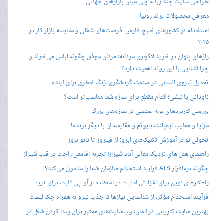
طراحی سایت چند زبانه: پلی میان بازارهای جهانی
معرفی محصولات برند رونیا
استخدام در کشورهای خلیج فارس: فرصت‌های شغلی و مقایسه بازار کار در
۲۰۲۵
رازهای پنهان در خرید لاکچری مردانه؛ مردان موفق چگونه لباس می‌خرند و
چرا آشنایی با این روند اهمیت دارد؟
تعدیل نیروی انسانی در صنعت گردشگری؛ زنگ خطری برای آینده
ناودانی یا نبشی؛ کدام مقطع برای سازه شما مناسب‌تر است؟
بررسی کاربردهای لوله صنعتی در سازه‌های بزرگ
مزایا و معایب ایمپلنت بایوتم و مقایسه آن با دیگر برندها
تحولی نو در آموزش تکنیک‌های ابرو: از فیبروز تا نانو بروز
راهنمای هتل های نزدیک معالی آباد شیراز؛ تجربه اقامتی راحت در قلب شیراز
چگونه نرم‌افزار ATS فرآیند استخدام سازمان شما را متحول می‌کند؟
راهکارهای نوین برای افزایش امنیت در استفاده از آی پی ثابت برای ترید
فرآیند استخدام مؤثر، از شناسایی نیازها تا جذب نیرو به همراه چک لیست
بهترین سایت کاریابی در آلمان؛ وب‌سایت‌های معتبر برای پیدا کردن شغل در