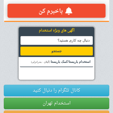
آگهی های ویژه استخدام
جستجو
استخدام باریستا/کمک باریستا
(گیلان - بندرانزلی)
کانال تلگرام را دنبال کنید
استخدام تهران