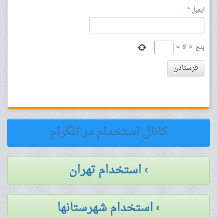
ایمیل
*
پنج
×
9
=
فرستادن
کانال استخدام در تلگرام
› استخدام تهران
›
استخدام شهرستانها