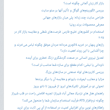
بازار کار زبان آلمانی چگونه است؟
بررسی الگوریتم‌های گوگل و تأثیر آنها بر سئو سایت
طراحی سایت چند زبانه: پلی میان بازارهای جهانی
معرفی محصولات برند رونیا
استخدام در کشورهای خلیج فارس: فرصت‌های شغلی و مقایسه بازار کار در
۲۰۲۵
رازهای پنهان در خرید لاکچری مردانه؛ مردان موفق چگونه لباس می‌خرند و
چرا آشنایی با این روند اهمیت دارد؟
تعدیل نیروی انسانی در صنعت گردشگری؛ زنگ خطری برای آینده
ناودانی یا نبشی؛ کدام مقطع برای سازه شما مناسب‌تر است؟
بررسی کاربردهای لوله صنعتی در سازه‌های بزرگ
مزایا و معایب ایمپلنت بایوتم و مقایسه آن با دیگر برندها
تحولی نو در آموزش تکنیک‌های ابرو: از فیبروز تا نانو بروز
راهنمای هتل های نزدیک معالی آباد شیراز؛ تجربه اقامتی راحت در قلب شیراز
چگونه نرم‌افزار ATS فرآیند استخدام سازمان شما را متحول می‌کند؟
راهکارهای نوین برای افزایش امنیت در استفاده از آی پی ثابت برای ترید