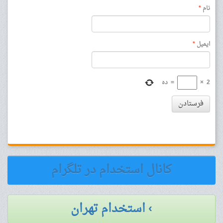
نام
*
ایمیل
*
2
×
=
ده
فرستادن
کانال استخدام در تلگرام
› استخدام تهران